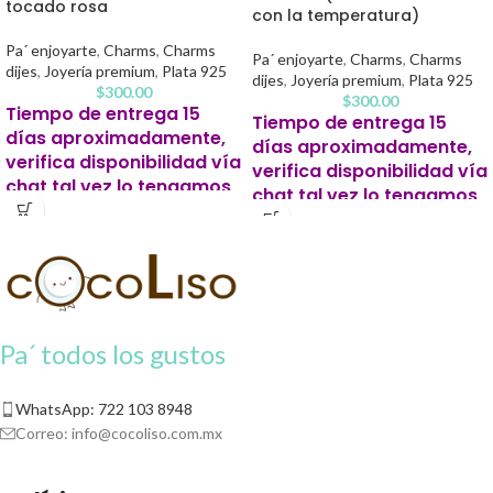
tocado rosa
con la temperatura)
Pa´ enjoyarte
,
Charms
,
Charms
Pa´ enjoyarte
,
Charms
,
Charms
dijes
,
Joyería premium
,
Plata 925
dijes
,
Joyería premium
,
Plata 925
$
300.00
$
300.00
Tiempo de entrega 15
Tiempo de entrega 15
días aproximadamente,
días aproximadamente,
verifica disponibilidad vía
verifica disponibilidad vía
chat tal vez lo tengamos
chat tal vez lo tengamos
listo antes.
listo antes.
Este producto para pago
Este producto para pago
contra entrega se solicitará un 20%
contra entrega se solicitará un 20%
de apartado para iniciar tu pedido.
de apartado para iniciar tu pedido.
Pa´ todos los gustos
WhatsApp: 722 103 8948
Correo:
info@cocoliso.com.mx