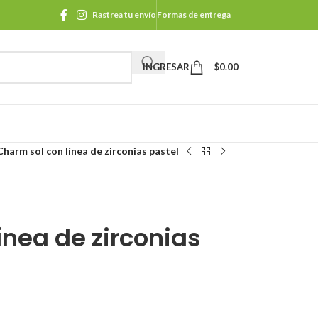
Rastrea tu envío
Formas de entrega
INGRESAR
$
0.00
Charm sol con línea de zirconias pastel
ínea de zirconias