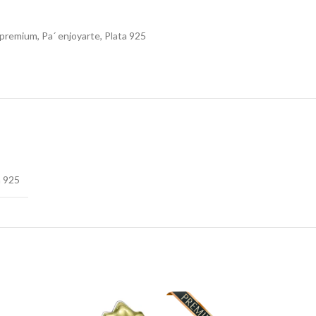
 premium
,
Pa´ enjoyarte
,
Plata 925
a 925