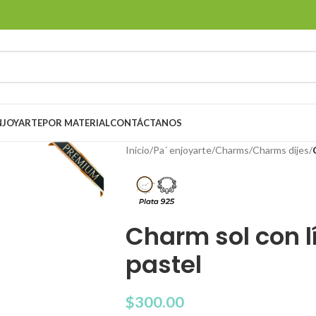
ENJOYARTE
POR MATERIAL
CONTÁCTANOS
Inicio
/
Pa´ enjoyarte
/
Charms
/
Charms dijes
/
Charm sol con l
pastel
$
300.00