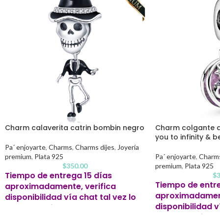
Charm calaverita catrin bombin negro
Charm colgante am
you to infinity & 
Pa´ enjoyarte
,
Charms
,
Charms dijes
,
Joyería
premium
,
Plata 925
Pa´ enjoyarte
,
Charm
$
350.00
premium
,
Plata 925
Tiempo de entrega 15 días
$
3
Tiempo de entre
aproximadamente, verifica
aproximadament
disponibilidad vía chat tal vez lo
disponibilidad v
tengamos listo antes.
tengamos listo 