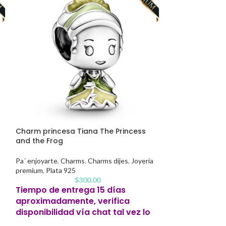
Charm separad
Charm princesa Tiana The Princess
and the Frog
Pa´ enjoyarte
,
Ch
premium
,
Plata 9
Pa´ enjoyarte
,
Charms
,
Charms dijes
,
Joyería
premium
,
Plata 925
Tiempo de en
$
300.00
aproximadame
Tiempo de entrega 15 días
disponibilidad
aproximadamente, verifica
tengamos list
disponibilidad vía chat tal vez lo
tengamos listo antes.
Este produc