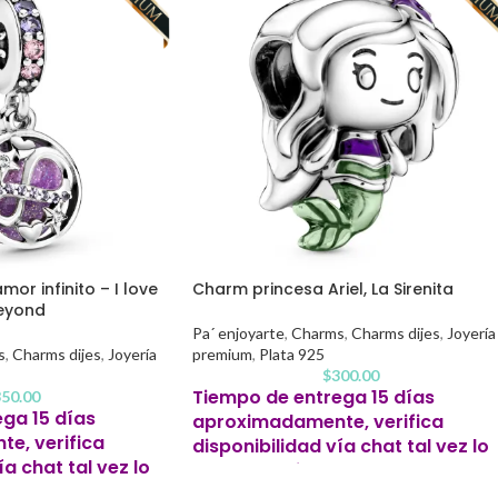
or infinito – I love
Charm princesa Ariel, La Sirenita
beyond
Pa´ enjoyarte
,
Charms
,
Charms dijes
,
Joyería
s
,
Charms dijes
,
Joyería
premium
,
Plata 925
$
300.00
Tiempo de entrega 15 días
50.00
ga 15 días
aproximadamente, verifica
e, verifica
disponibilidad vía chat tal vez lo
ía chat tal vez lo
tengamos listo antes.
antes.