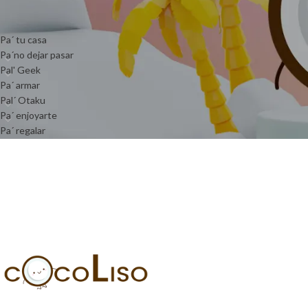
TIENDA
Pa´ tu casa
Pa´no dejar pasar
Pal' Geek
Pa´ armar
Pal´ Otaku
Pa´ enjoyarte
Pa´ regalar