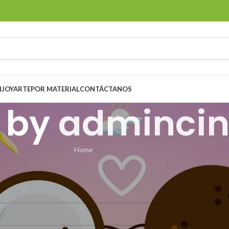
ENJOYARTE
POR MATERIAL
CONTÁCTANOS
 by
admincin
Home
und
lts were found. Perhaps searching will help find a related post.