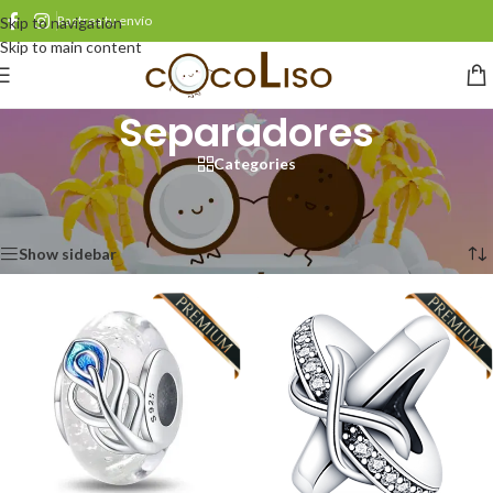
Rastrea tu envío
Skip to navigation
Skip to main content
Separadores
Categories
Inicio
/
Productos etiquetados “Separadores”
Mostrando todos los 6 resultados
Show sidebar