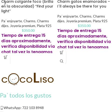
Charm colgante foco (brilla
Charm gatos enamorados –
en la obscuridad) “Find your
I´ll always be there for you
light”
Pa´ enjoyarte
,
Charms
,
Charms
Pa´ enjoyarte
,
Charms
,
Charms
dijes
,
Joyería premium
,
Plata 925
dijes
,
Joyería premium
,
Plata 925
$
350.00
Tiempo de entrega 15
$
350.00
Tiempo de entrega 15
días aproximadamente,
días aproximadamente,
verifica disponibilidad vía
verifica disponibilidad vía
chat tal vez lo tengamos
chat tal vez lo tengamos
listo antes.
listo antes.
Este producto para pago
Este producto para pago
contra entrega se solicitará un 20%
contra entrega se solicitará un 20%
de apartado para iniciar tu pedido.
de apartado para iniciar tu pedido.
Pa´ todos los gustos
WhatsApp: 722 103 8948