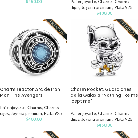
$
450.00
Pa´ enjoyarte
,
Charms
,
Charms
dijes
,
Joyería premium
,
Plata 925
$
400.00
Charm reactor Arc de Iron
Charm Rocket, Guardianes
Man, The Avengers
de la Galaxia “Nothing like me
‘cept me”
Pa´ enjoyarte
,
Charms
,
Charms
dijes
,
Joyería premium
,
Plata 925
Pa´ enjoyarte
,
Charms
,
Charms
$
400.00
dijes
,
Joyería premium
,
Plata 925
$
450.00