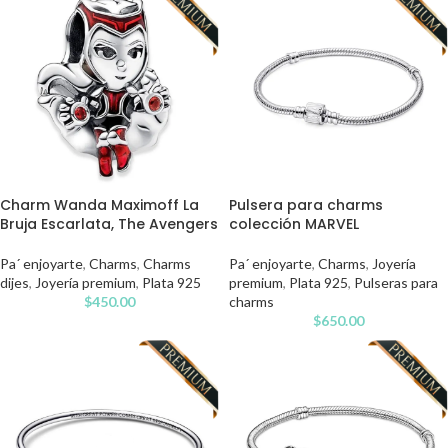
Charm Wanda Maximoff La
Pulsera para charms
Bruja Escarlata, The Avengers
colección MARVEL
Pa´ enjoyarte
,
Charms
,
Charms
Pa´ enjoyarte
,
Charms
,
Joyería
dijes
,
Joyería premium
,
Plata 925
premium
,
Plata 925
,
Pulseras para
$
450.00
charms
$
650.00