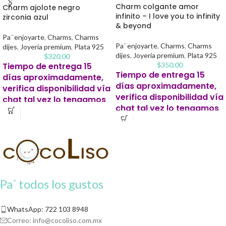
Charm colgante amor
Charm ajolote negro
infinito – I love you to infinity
zirconia azul
& beyond
Pa´ enjoyarte
,
Charms
,
Charms
Pa´ enjoyarte
,
Charms
,
Charms
dijes
,
Joyería premium
,
Plata 925
dijes
,
Joyería premium
,
Plata 925
$
320.00
Tiempo de entrega 15
$
350.00
Tiempo de entrega 15
días aproximadamente,
días aproximadamente,
verifica disponibilidad vía
verifica disponibilidad vía
chat tal vez lo tengamos
chat tal vez lo tengamos
listo antes.
listo antes.
Este producto para pago
Este producto para pago
contra entrega se solicitará un 20%
contra entrega se solicitará un 20%
de apartado para iniciar tu pedido.
de apartado para iniciar tu pedido.
Pa´ todos los gustos
WhatsApp: 722 103 8948
Correo:
info@cocoliso.com.mx