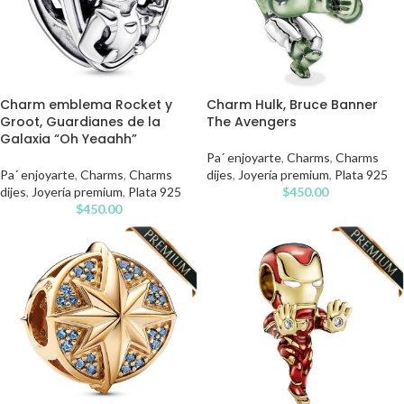
Charm emblema Rocket y
Charm Hulk, Bruce Banner
Groot, Guardianes de la
The Avengers
Galaxia “Oh Yeaahh”
Pa´ enjoyarte
,
Charms
,
Charms
Pa´ enjoyarte
,
Charms
,
Charms
dijes
,
Joyería premium
,
Plata 925
dijes
,
Joyería premium
,
Plata 925
$
450.00
$
450.00