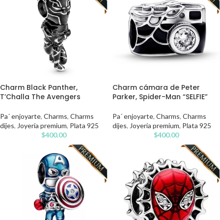
Charm Black Panther,
Charm cámara de Peter
T’Challa The Avengers
Parker, Spider-Man “SELFIE”
Pa´ enjoyarte
,
Charms
,
Charms
Pa´ enjoyarte
,
Charms
,
Charms
dijes
,
Joyería premium
,
Plata 925
dijes
,
Joyería premium
,
Plata 925
$
400.00
$
400.00