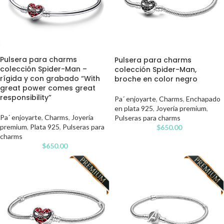
Pulsera para charms
Pulsera para charms
colección Spider-Man –
colección Spider-Man,
rígida y con grabado “With
broche en color negro
great power comes great
responsibility”
Pa´ enjoyarte
,
Charms
,
Enchapado
en plata 925
,
Joyería premium
,
Pa´ enjoyarte
,
Charms
,
Joyería
Pulseras para charms
premium
,
Plata 925
,
Pulseras para
$
650.00
charms
$
650.00