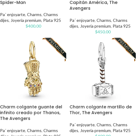
Spider-Man
Capitán América, The
Avengers
Pa´ enjoyarte
,
Charms
,
Charms
dijes
,
Joyería premium
,
Plata 925
Pa´ enjoyarte
,
Charms
,
Charms
$
400.00
dijes
,
Joyería premium
,
Plata 925
$
450.00
Charm colgante guante del
Charm colgante martillo de
infinito creado por Thanos,
Thor, The Avengers
The Avengers
Pa´ enjoyarte
,
Charms
,
Charms
Pa´ enjoyarte
,
Charms
,
Charms
dijes
,
Joyería premium
,
Plata 925