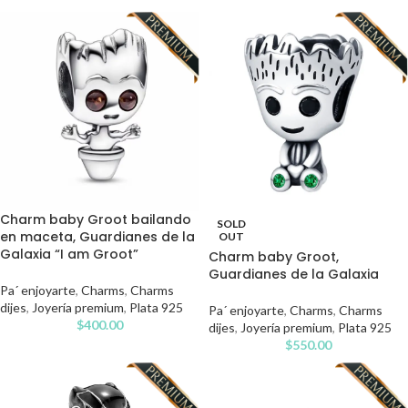
Charm baby Groot bailando
SOLD
en maceta, Guardianes de la
OUT
Galaxia “I am Groot”
Charm baby Groot,
Guardianes de la Galaxia
Pa´ enjoyarte
,
Charms
,
Charms
dijes
,
Joyería premium
,
Plata 925
Pa´ enjoyarte
,
Charms
,
Charms
$
400.00
dijes
,
Joyería premium
,
Plata 925
$
550.00