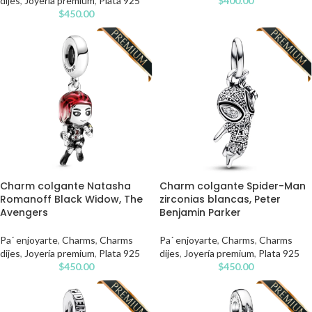
dijes
,
Joyería premium
,
Plata 925
$
400.00
$
450.00
Charm colgante Natasha
Charm colgante Spider-Man
Romanoff Black Widow, The
zirconias blancas, Peter
Avengers
Benjamin Parker
Pa´ enjoyarte
,
Charms
,
Charms
Pa´ enjoyarte
,
Charms
,
Charms
dijes
,
Joyería premium
,
Plata 925
dijes
,
Joyería premium
,
Plata 925
$
450.00
$
450.00