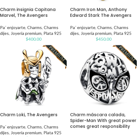
Charm insignia Capitana
Charm Iron Man, Anthony
Marvel, The Avengers
Edward Stark The Avengers
Pa´ enjoyarte
,
Charms
,
Charms
Pa´ enjoyarte
,
Charms
,
Charms
dijes
,
Joyería premium
,
Plata 925
dijes
,
Joyería premium
,
Plata 925
$
400.00
$
450.00
Charm Loki, The Avengers
Charm máscara calada,
Spider-Man With great power
comes great responsibility
Pa´ enjoyarte
,
Charms
,
Charms
dijes
,
Joyería premium
,
Plata 925