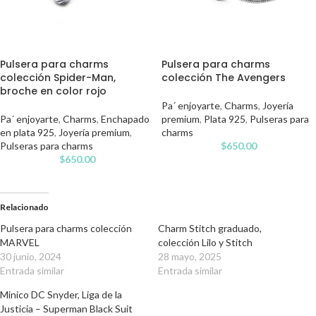
Pulsera para charms
Pulsera para charms
colección Spider-Man,
colección The Avengers
broche en color rojo
Pa´ enjoyarte
,
Charms
,
Joyería
Pa´ enjoyarte
,
Charms
,
Enchapado
premium
,
Plata 925
,
Pulseras para
en plata 925
,
Joyería premium
,
charms
Pulseras para charms
$
650.00
$
650.00
Relacionado
Pulsera para charms colección
Charm Stitch graduado,
MARVEL
colección Lilo y Stitch
30 junio, 2024
28 mayo, 2025
Entrada similar
Entrada similar
Minico DC Snyder, Liga de la
Justicia – Superman Black Suit