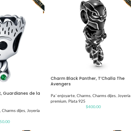
Charm Black Panther, T’Challa The
Avengers
 Guardianes de la
Pa´ enjoyarte
,
Charms
,
Charms dijes
,
Joyería
premium
,
Plata 925
$
400.00
,
Charms dijes
,
Joyería
50.00