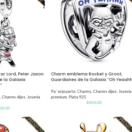
ar Lord, Peter Jason
Charm emblema Rocket y Groot,
e la Galaxia
Guardianes de la Galaxia “Oh Yeaah
”
Pa´ enjoyarte
,
Charms
,
Charms dijes
,
Joyería
,
Charms dijes
,
Joyería
premium
,
Plata 925
$
450.00
50.00