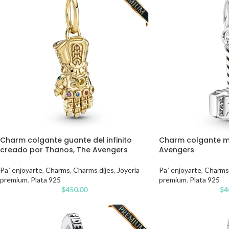
Charm colgante guante del infinito
Charm colgante ma
creado por Thanos, The Avengers
Avengers
Pa´ enjoyarte
,
Charms
,
Charms dijes
,
Joyería
Pa´ enjoyarte
,
Charms
premium
,
Plata 925
premium
,
Plata 925
$
450.00
$
4