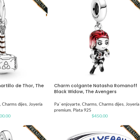
rtillo de Thor, The
Charm colgante Natasha Romanoff
Black Widow, The Avengers
,
Charms dijes
,
Joyería
Pa´ enjoyarte
,
Charms
,
Charms dijes
,
Joyería
premium
,
Plata 925
00.00
$
450.00