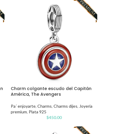
an
Charm colgante escudo del Capitán
América, The Avengers
Pa´ enjoyarte
,
Charms
,
Charms dijes
,
Joyería
premium
,
Plata 925
$
450.00