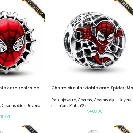
ble cara rostro de
Charm circular doble cara Spider-M
Pa´ enjoyarte
,
Charms
,
Charms dijes
,
Joyería
,
Charms dijes
,
Joyería
premium
,
Plata 925
$
400.00
00.00