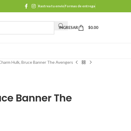
Rastrea tu envío
Formas de entrega
INGRESAR
$
0.00
Charm Hulk, Bruce Banner The Avengers
uce Banner The