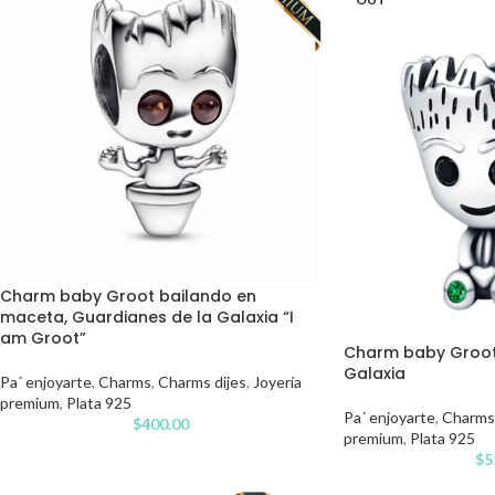
Charm baby Groot bailando en
maceta, Guardianes de la Galaxia “I
am Groot”
Charm baby Groot,
Galaxia
Pa´ enjoyarte
,
Charms
,
Charms dijes
,
Joyería
premium
,
Plata 925
Pa´ enjoyarte
,
Charms
$
400.00
premium
,
Plata 925
$
5