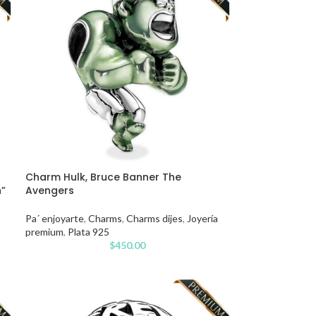
Charm Hulk, Bruce Banner The
h”
Avengers
Pa´ enjoyarte
,
Charms
,
Charms dijes
,
Joyería
premium
,
Plata 925
$
450.00