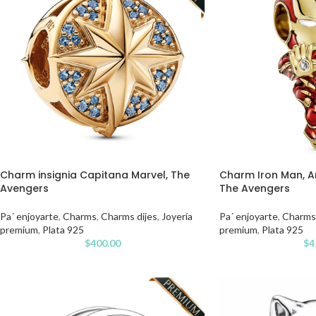
Charm insignia Capitana Marvel, The
Charm Iron Man, A
Avengers
The Avengers
Pa´ enjoyarte
,
Charms
,
Charms dijes
,
Joyería
Pa´ enjoyarte
,
Charms
premium
,
Plata 925
premium
,
Plata 925
$
400.00
$
4