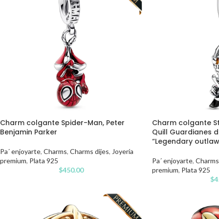
Charm colgante Spider-Man, Peter
Charm colgante St
Benjamin Parker
Quill Guardianes d
“Legendary outlaw
Pa´ enjoyarte
,
Charms
,
Charms dijes
,
Joyería
premium
,
Plata 925
Pa´ enjoyarte
,
Charms
$
450.00
premium
,
Plata 925
$
4