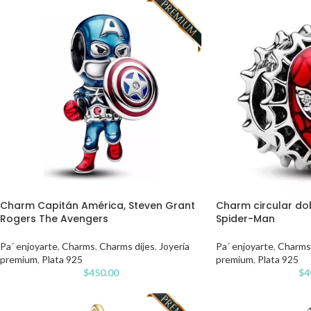
Charm Capitán América, Steven Grant
Charm circular do
Rogers The Avengers
Spider-Man
Pa´ enjoyarte
,
Charms
,
Charms dijes
,
Joyería
Pa´ enjoyarte
,
Charms
premium
,
Plata 925
premium
,
Plata 925
$
450.00
$
4