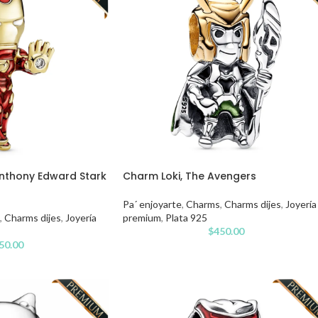
nthony Edward Stark
Charm Loki, The Avengers
Pa´ enjoyarte
,
Charms
,
Charms dijes
,
Joyería
,
Charms dijes
,
Joyería
premium
,
Plata 925
$
450.00
50.00