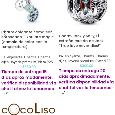
Charm colgante camaleón
Charm Jack y Sally, El
enroscado – You are magic
extraño mundo de Jack
(cambia de color con la
“True love never dies!”
temperatura)
Pa´ enjoyarte
,
Charms
,
Charms
Pa´ enjoyarte
,
Charms
,
Charms
dijes
,
Joyería premium
,
Plata 925
dijes
,
Joyería premium
,
Plata 925
$
300.00
$
350.00
Tiempo de entrega 20
Tiempo de entrega 15
días aproximadamente,
días aproximadamente,
verifica disponibilidad vía
verifica disponibilidad vía
chat tal vez lo tengamos
chat tal vez lo tengamos
listo antes.
listo antes.
Este producto para pago
Este producto para pago
contra entrega se solicitará un 20%
contra entrega se solicitará un 20%
de apartado para iniciar tu pedido.
de apartado para iniciar tu pedido.