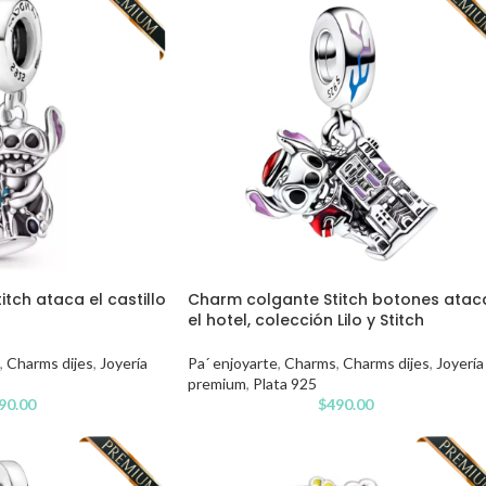
tch ataca el castillo
Charm colgante Stitch botones atac
el hotel, colección Lilo y Stitch
,
Charms dijes
,
Joyería
Pa´ enjoyarte
,
Charms
,
Charms dijes
,
Joyería
premium
,
Plata 925
90.00
$
490.00