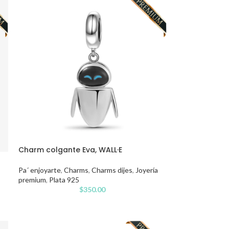
Charm colgante Eva, WALL·E
Pa´ enjoyarte
,
Charms
,
Charms dijes
,
Joyería
premium
,
Plata 925
$
350.00