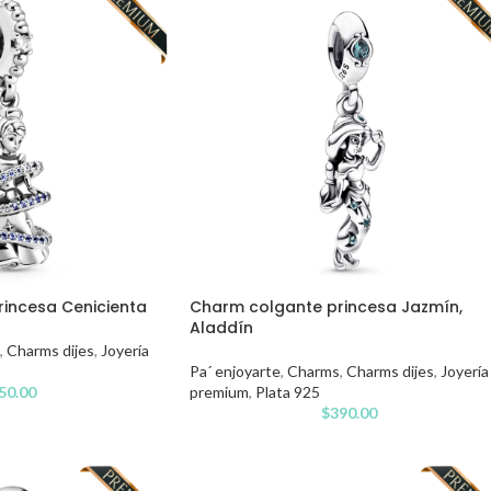
incesa Cenicienta
Charm colgante princesa Jazmín,
Aladdín
,
Charms dijes
,
Joyería
Pa´ enjoyarte
,
Charms
,
Charms dijes
,
Joyería
50.00
premium
,
Plata 925
$
390.00