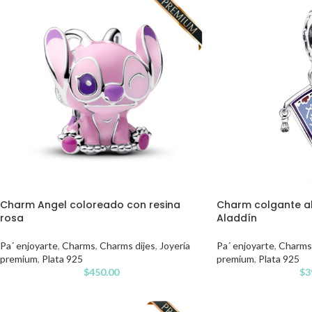
Charm Angel coloreado con resina
Charm colgante a
rosa
Aladdín
Pa´ enjoyarte
,
Charms
,
Charms dijes
,
Joyería
Pa´ enjoyarte
,
Charms
premium
,
Plata 925
premium
,
Plata 925
$
450.00
$
3