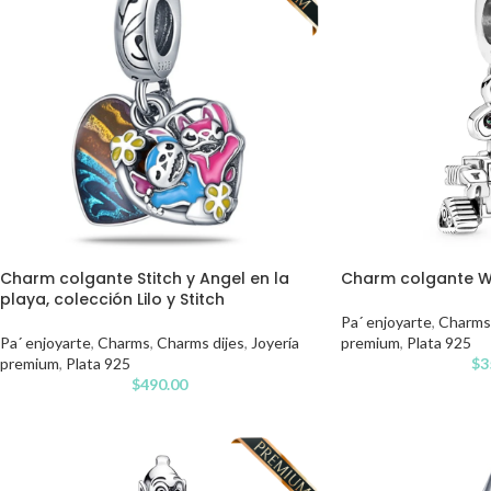
Charm colgante Stitch y Angel en la
Charm colgante W
playa, colección Lilo y Stitch
Pa´ enjoyarte
,
Charms
Pa´ enjoyarte
,
Charms
,
Charms dijes
,
Joyería
premium
,
Plata 925
premium
,
Plata 925
$
3
$
490.00