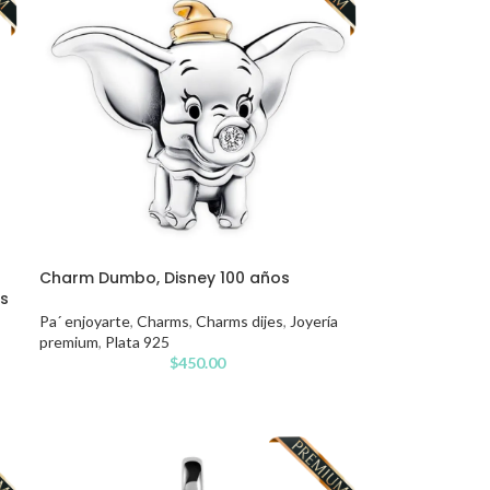
Charm Dumbo, Disney 100 años
ns
Pa´ enjoyarte
,
Charms
,
Charms dijes
,
Joyería
premium
,
Plata 925
$
450.00