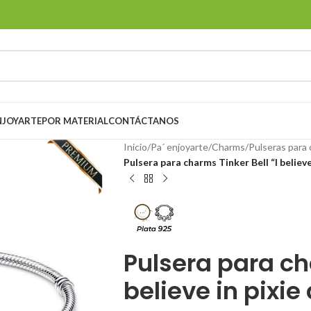
ENJOYARTE
POR MATERIAL
CONTÁCTANOS
Inicio
/
Pa´ enjoyarte
/
Charms
/
Pulseras para
Pulsera para charms Tinker Bell “I believe
Pulsera para cha
believe in pixie