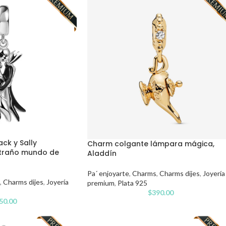
ck y Sally
Charm colgante lámpara mágica,
xtraño mundo de
Aladdín
Pa´ enjoyarte
,
Charms
,
Charms dijes
,
Joyería
,
Charms dijes
,
Joyería
premium
,
Plata 925
$
390.00
50.00