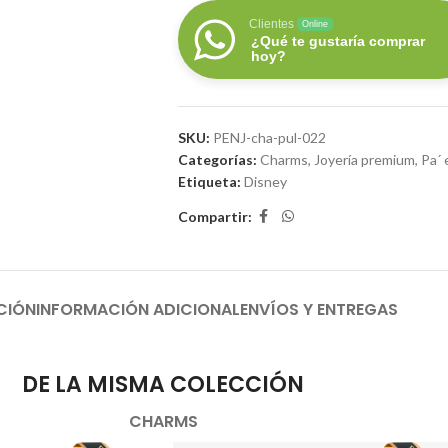
Clientes
Online
¿Qué te gustaría comprar
hoy?
SKU:
PENJ-cha-pul-022
Categorías:
Charms
,
Joyería premium
,
Pa´ 
Etiqueta:
Disney
Compartir:
CIÓN
INFORMACIÓN ADICIONAL
ENVÍOS Y ENTREGAS
DE LA MISMA COLECCIÓN
CHARMS