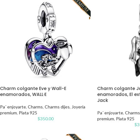
Charm colgante Eve y Wall-E
Charm colgante Ja
enamorados, WALL·E
enamorados, El e
Jack
Pa´ enjoyarte
,
Charms
,
Charms dijes
,
Joyería
premium
,
Plata 925
Pa´ enjoyarte
,
Charms
$
350.00
premium
,
Plata 925
$
3