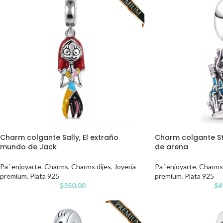
Charm colgante Sally, El extraño
Charm colgante Sti
mundo de Jack
de arena
Pa´ enjoyarte
,
Charms
,
Charms dijes
,
Joyería
Pa´ enjoyarte
,
Charms
premium
,
Plata 925
premium
,
Plata 925
$
350.00
$
4