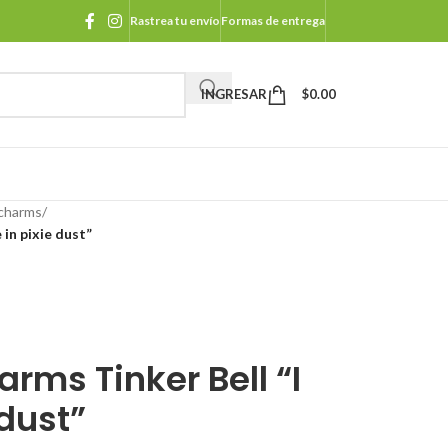
Rastrea tu envío
Formas de entrega
INGRESAR
$
0.00
 charms
/
 in pixie dust”
rms Tinker Bell “I
 dust”