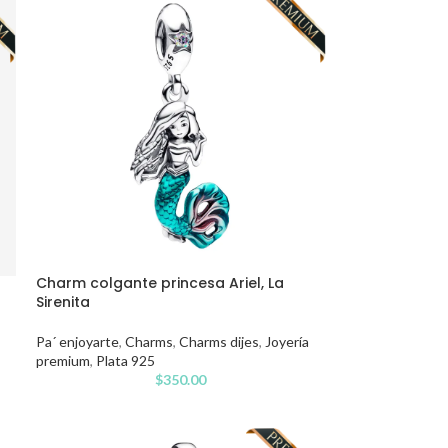
Charm colgante princesa Ariel, La
Sirenita
Pa´ enjoyarte
,
Charms
,
Charms dijes
,
Joyería
premium
,
Plata 925
$
350.00