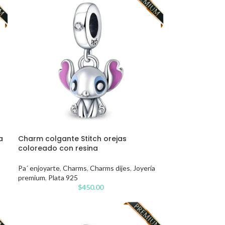
a
Charm colgante Stitch orejas
coloreado con resina
Pa´ enjoyarte
,
Charms
,
Charms dijes
,
Joyería
premium
,
Plata 925
$
450.00