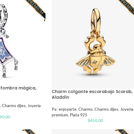
lfombra mágica,
Charm colgante escarabajo Scarab,
Aladdín
,
Charms dijes
,
Joyería
Pa´ enjoyarte
,
Charms
,
Charms dijes
,
Joyería
premium
,
Plata 925
90.00
$
450.00