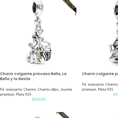
Charm colgante princesa Bella, La
Charm colgante pr
Bella y la Bestia
Pa´ enjoyarte
,
Charms
Pa´ enjoyarte
,
Charms
,
Charms dijes
,
Joyería
premium
,
Plata 925
premium
,
Plata 925
$
3
$
350.00