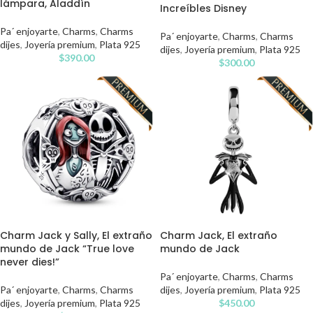
lámpara, Aladdín
Increíbles Disney
Pa´ enjoyarte
,
Charms
,
Charms
Pa´ enjoyarte
,
Charms
,
Charms
dijes
,
Joyería premium
,
Plata 925
dijes
,
Joyería premium
,
Plata 925
$
390.00
$
300.00
Charm Jack y Sally, El extraño
Charm Jack, El extraño
mundo de Jack “True love
mundo de Jack
never dies!”
Pa´ enjoyarte
,
Charms
,
Charms
Pa´ enjoyarte
,
Charms
,
Charms
dijes
,
Joyería premium
,
Plata 925
dijes
,
Joyería premium
,
Plata 925
$
450.00