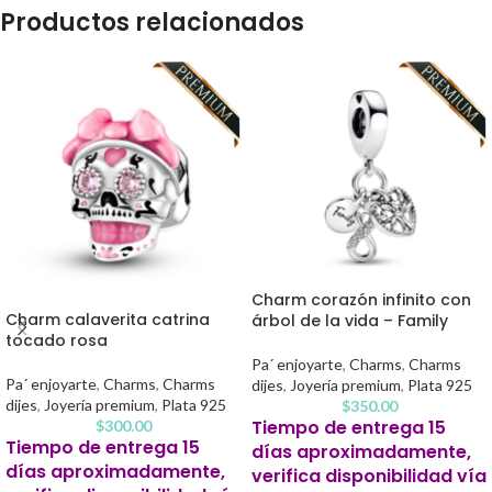
Productos relacionados
Charm corazón infinito con
Charm calaverita catrina
árbol de la vida – Family
tocado rosa
Pa´ enjoyarte
,
Charms
,
Charms
Pa´ enjoyarte
,
Charms
,
Charms
dijes
,
Joyería premium
,
Plata 925
dijes
,
Joyería premium
,
Plata 925
$
350.00
Tiempo de entrega 15
$
300.00
Tiempo de entrega 15
días aproximadamente,
días aproximadamente,
verifica disponibilidad vía