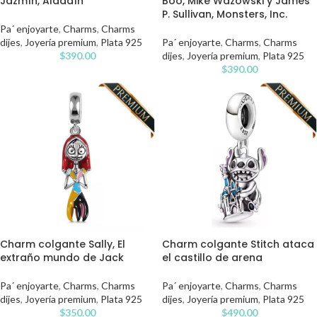
Jazmín, Aladdín
Boo, Mike Wazowski y James
P. Sullivan, Monsters, Inc.
Pa´ enjoyarte
,
Charms
,
Charms
dijes
,
Joyería premium
,
Plata 925
Pa´ enjoyarte
,
Charms
,
Charms
$
390.00
dijes
,
Joyería premium
,
Plata 925
$
390.00
Charm colgante Sally, El
Charm colgante Stitch ataca
extraño mundo de Jack
el castillo de arena
Pa´ enjoyarte
,
Charms
,
Charms
Pa´ enjoyarte
,
Charms
,
Charms
dijes
,
Joyería premium
,
Plata 925
dijes
,
Joyería premium
,
Plata 925
$
350.00
$
490.00