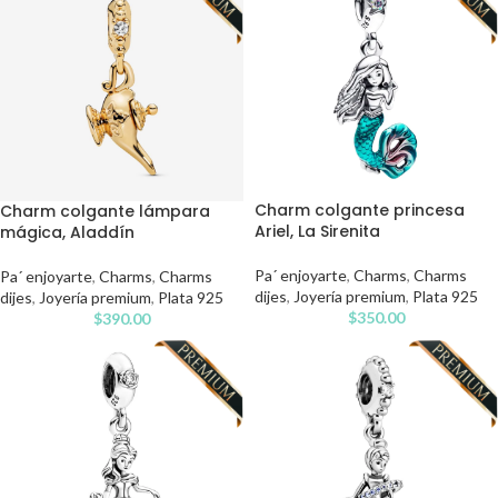
Charm colgante princesa
Charm colgante lámpara
Ariel, La Sirenita
mágica, Aladdín
Pa´ enjoyarte
,
Charms
,
Charms
Pa´ enjoyarte
,
Charms
,
Charms
dijes
,
Joyería premium
,
Plata 925
dijes
,
Joyería premium
,
Plata 925
$
350.00
$
390.00