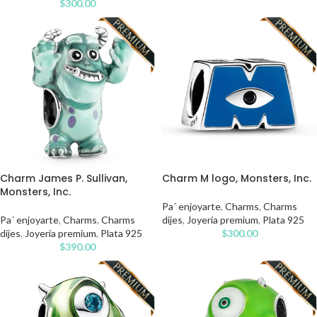
$
300.00
Charm James P. Sullivan,
Charm M logo, Monsters, Inc.
Monsters, Inc.
Pa´ enjoyarte
,
Charms
,
Charms
Pa´ enjoyarte
,
Charms
,
Charms
dijes
,
Joyería premium
,
Plata 925
dijes
,
Joyería premium
,
Plata 925
$
300.00
$
390.00