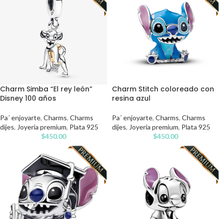
Charm Simba “El rey león”
Charm Stitch coloreado con
Disney 100 años
resina azul
Pa´ enjoyarte
,
Charms
,
Charms
Pa´ enjoyarte
,
Charms
,
Charms
dijes
,
Joyería premium
,
Plata 925
dijes
,
Joyería premium
,
Plata 925
$
450.00
$
450.00