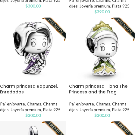
dijes
,
Joyería premium
,
Plata 925
Pa´ enjoyarte
,
Charms
,
Charms
$
300.00
dijes
,
Joyería premium
,
Plata 925
$
390.00
Charm princesa Rapunzel,
Charm princesa Tiana The
Enredados
Princess and the Frog
Pa´ enjoyarte
,
Charms
,
Charms
Pa´ enjoyarte
,
Charms
,
Charms
dijes
,
Joyería premium
,
Plata 925
dijes
,
Joyería premium
,
Plata 925
$
300.00
$
300.00