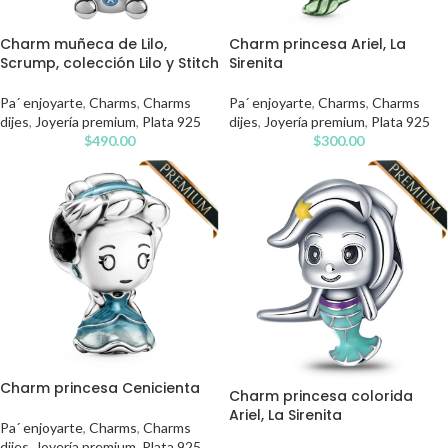
Charm muñeca de Lilo,
Charm princesa Ariel, La
Scrump, colección Lilo y Stitch
Sirenita
Pa´ enjoyarte
,
Charms
,
Charms
Pa´ enjoyarte
,
Charms
,
Charms
dijes
,
Joyería premium
,
Plata 925
dijes
,
Joyería premium
,
Plata 925
$
490.00
$
300.00
Charm princesa Cenicienta
Charm princesa colorida
Ariel, La Sirenita
Pa´ enjoyarte
,
Charms
,
Charms
dijes
,
Joyería premium
,
Plata 925