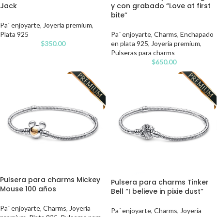
Jack
y con grabado “Love at first
bite”
Pa´ enjoyarte
,
Joyería premium
,
Plata 925
Pa´ enjoyarte
,
Charms
,
Enchapado
$
350.00
en plata 925
,
Joyería premium
,
Pulseras para charms
$
650.00
Pulsera para charms Mickey
Pulsera para charms Tinker
Mouse 100 años
Bell “I believe in pixie dust”
Pa´ enjoyarte
,
Charms
,
Joyería
Pa´ enjoyarte
,
Charms
,
Joyería