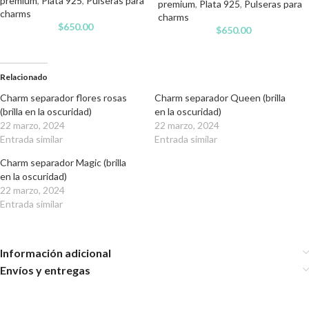
premium
,
Plata 925
,
Pulseras para
premium
,
Plata 925
,
Pulseras para
charms
charms
$
650.00
$
650.00
Relacionado
Charm separador flores rosas
Charm separador Queen (brilla
(brilla en la oscuridad)
en la oscuridad)
22 marzo, 2024
22 marzo, 2024
Entrada similar
Entrada similar
Charm separador Magic (brilla
en la oscuridad)
22 marzo, 2024
Entrada similar
Información adicional
Envíos y entregas