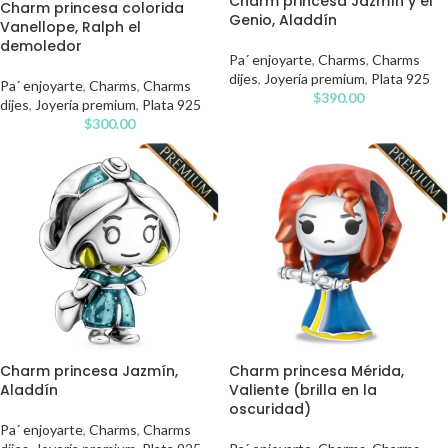
Charm princesa Jazmín y el
Charm princesa colorida
Genio, Aladdín
Vanellope, Ralph el
demoledor
Pa´ enjoyarte
,
Charms
,
Charms
dijes
,
Joyería premium
,
Plata 925
Pa´ enjoyarte
,
Charms
,
Charms
$
390.00
dijes
,
Joyería premium
,
Plata 925
$
300.00
Charm princesa Jazmín,
Charm princesa Mérida,
Aladdín
Valiente (brilla en la
oscuridad)
Pa´ enjoyarte
,
Charms
,
Charms