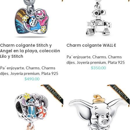
Charm colgante Stitch y
Charm colgante WALL·E
Angel en la playa, colección
Lilo y Stitch
Pa´ enjoyarte
,
Charms
,
Charms
dijes
,
Joyería premium
,
Plata 925
Pa´ enjoyarte
,
Charms
,
Charms
$
350.00
dijes
,
Joyería premium
,
Plata 925
$
490.00