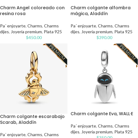
Charm Angel coloreado con
Charm colgante alfombra
resina rosa
mágica, Aladdín
Pa´ enjoyarte
,
Charms
,
Charms
Pa´ enjoyarte
,
Charms
,
Charms
dijes
,
Joyería premium
,
Plata 925
dijes
,
Joyería premium
,
Plata 925
$
450.00
$
390.00
Charm colgante Eva, WALL·E
Charm colgante escarabajo
Scarab, Aladdín
Pa´ enjoyarte
,
Charms
,
Charms
dijes
,
Joyería premium
,
Plata 925
Pa´ enjoyarte
,
Charms
,
Charms
$
350.00