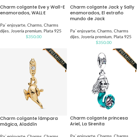
Charm colgante Eve y Wall-E
Charm colgante Jack y Sally
enamorados, WALL·E
enamorados, El extraño
mundo de Jack
Pa´ enjoyarte
,
Charms
,
Charms
dijes
,
Joyería premium
,
Plata 925
Pa´ enjoyarte
,
Charms
,
Charms
$
350.00
dijes
,
Joyería premium
,
Plata 925
$
350.00
Charm colgante princesa
Charm colgante lámpara
Ariel, La Sirenita
mágica, Aladdín
Pa´ enjoyarte
,
Charms
,
Charms
Pa´ enjoyarte
,
Charms
,
Charms