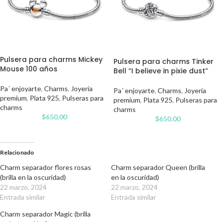
Pulsera para charms Mickey
Pulsera para charms Tinker
Mouse 100 años
Bell “I believe in pixie dust”
Pa´ enjoyarte
,
Charms
,
Joyería
Pa´ enjoyarte
,
Charms
,
Joyería
premium
,
Plata 925
,
Pulseras para
premium
,
Plata 925
,
Pulseras para
charms
charms
$
650.00
$
650.00
Relacionado
Charm separador flores rosas
Charm separador Queen (brilla
(brilla en la oscuridad)
en la oscuridad)
22 marzo, 2024
22 marzo, 2024
Entrada similar
Entrada similar
Charm separador Magic (brilla