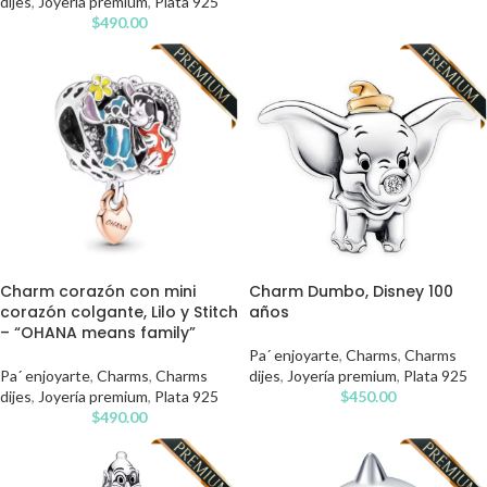
dijes
,
Joyería premium
,
Plata 925
$
490.00
Charm corazón con mini
Charm Dumbo, Disney 100
corazón colgante, Lilo y Stitch
años
– “OHANA means family”
Pa´ enjoyarte
,
Charms
,
Charms
Pa´ enjoyarte
,
Charms
,
Charms
dijes
,
Joyería premium
,
Plata 925
dijes
,
Joyería premium
,
Plata 925
$
450.00
$
490.00