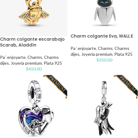
Charm colgante Eva, WALL·E
Charm colgante escarabajo
Scarab, Aladdín
Pa´ enjoyarte
,
Charms
,
Charms
dijes
,
Joyería premium
,
Plata 925
Pa´ enjoyarte
,
Charms
,
Charms
$
350.00
dijes
,
Joyería premium
,
Plata 925
$
450.00