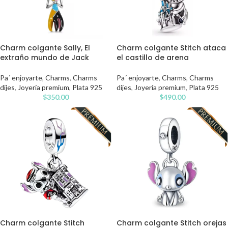
Charm colgante Sally, El
Charm colgante Stitch ataca
extraño mundo de Jack
el castillo de arena
Pa´ enjoyarte
,
Charms
,
Charms
Pa´ enjoyarte
,
Charms
,
Charms
dijes
,
Joyería premium
,
Plata 925
dijes
,
Joyería premium
,
Plata 925
$
350.00
$
490.00
Charm colgante Stitch
Charm colgante Stitch orejas