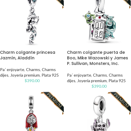
Charm colgante princesa
Charm colgante puerta de
Jazmín, Aladdín
Boo, Mike Wazowski y James
P. Sullivan, Monsters, Inc.
Pa´ enjoyarte
,
Charms
,
Charms
dijes
,
Joyería premium
,
Plata 925
Pa´ enjoyarte
,
Charms
,
Charms
$
390.00
dijes
,
Joyería premium
,
Plata 925
$
390.00