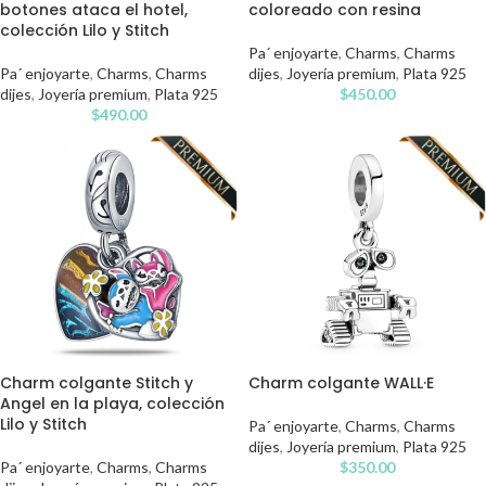
botones ataca el hotel,
coloreado con resina
colección Lilo y Stitch
Pa´ enjoyarte
,
Charms
,
Charms
Pa´ enjoyarte
,
Charms
,
Charms
dijes
,
Joyería premium
,
Plata 925
dijes
,
Joyería premium
,
Plata 925
$
450.00
$
490.00
Charm colgante Stitch y
Charm colgante WALL·E
Angel en la playa, colección
Lilo y Stitch
Pa´ enjoyarte
,
Charms
,
Charms
dijes
,
Joyería premium
,
Plata 925
Pa´ enjoyarte
,
Charms
,
Charms
$
350.00