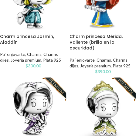
Charm princesa Jazmín,
Charm princesa Mérida,
Aladdín
Valiente (brilla en la
oscuridad)
Pa´ enjoyarte
,
Charms
,
Charms
dijes
,
Joyería premium
,
Plata 925
Pa´ enjoyarte
,
Charms
,
Charms
$
300.00
dijes
,
Joyería premium
,
Plata 925
$
390.00