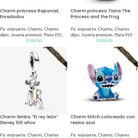
Charm princesa Rapunzel,
Charm princesa Tiana The
Enredados
Princess and the Frog
Pa´ enjoyarte
,
Charms
,
Charms
Pa´ enjoyarte
,
Charms
,
Charms
dijes
,
Joyería premium
,
Plata 925
dijes
,
Joyería premium
,
Plata 925
$
300.00
$
300.00
Charm Simba “El rey león”
Charm Stitch coloreado con
Disney 100 años
resina azul
Pa´ enjoyarte
,
Charms
,
Charms
Pa´ enjoyarte
,
Charms
,
Charms