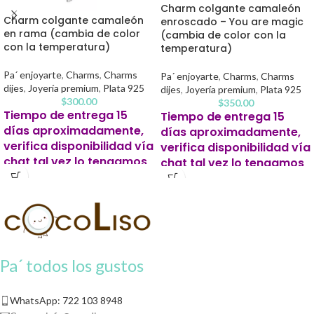
Charm colgante camaleón
Charm colgante camaleón
enroscado – You are magic
en rama (cambia de color
(cambia de color con la
con la temperatura)
temperatura)
Pa´ enjoyarte
,
Charms
,
Charms
Pa´ enjoyarte
,
Charms
,
Charms
dijes
,
Joyería premium
,
Plata 925
dijes
,
Joyería premium
,
Plata 925
$
300.00
$
350.00
Tiempo de entrega 15
Tiempo de entrega 15
días aproximadamente,
días aproximadamente,
verifica disponibilidad vía
verifica disponibilidad vía
chat tal vez lo tengamos
chat tal vez lo tengamos
listo antes.
listo antes.
Este producto para pago
Este producto para pago
contra entrega se solicitará un 20%
contra entrega se solicitará un 20%
de apartado para iniciar tu pedido.
de apartado para iniciar tu pedido.
Pa´ todos los gustos
WhatsApp: 722 103 8948