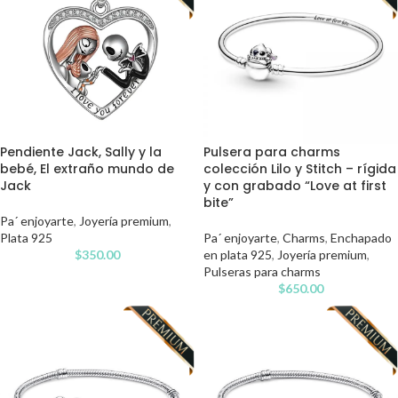
Pendiente Jack, Sally y la
Pulsera para charms
bebé, El extraño mundo de
colección Lilo y Stitch – rígida
Jack
y con grabado “Love at first
bite”
Pa´ enjoyarte
,
Joyería premium
,
Plata 925
Pa´ enjoyarte
,
Charms
,
Enchapado
$
350.00
en plata 925
,
Joyería premium
,
Pulseras para charms
$
650.00