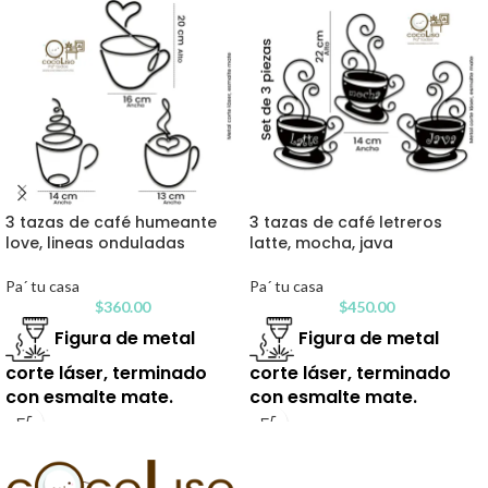
3 tazas de café humeante
3 tazas de café letreros
love, lineas onduladas
latte, mocha, java
Pa´ tu casa
Pa´ tu casa
$
360.00
$
450.00
Figura de metal
Figura de metal
corte láser, terminado
corte láser, terminado
con esmalte mate.
con esmalte mate.
Tiempo de entrega 15
Tiempo de entrega 15
días aproximadamente,
días aproximadamente,
verifica disponibilidad vía
verifica disponibilidad vía