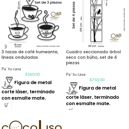
3 tazas de café humeante,
Cuadro seccionado árbol
lineas onduladas
seco con búho, set de 4
piezas
Pa´ tu casa
$
360.00
Pa´ tu casa
$
750.00
Figura de metal
Figura de metal
corte láser, terminado
corte láser, terminado
con esmalte mate.
con esmalte mate.
Tiempo de entrega 15
Tiempo de entrega 15
días aproximadamente,
días aproximadamente,
verifica disponibilidad vía
verifica disponibilidad vía
chat tal vez lo tengamos