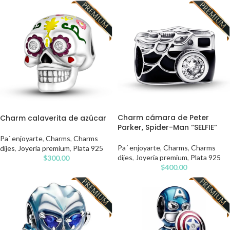
Charm cámara de Peter
Charm calaverita de azúcar
Parker, Spider-Man “SELFIE”
Pa´ enjoyarte
,
Charms
,
Charms
Pa´ enjoyarte
,
Charms
,
Charms
dijes
,
Joyería premium
,
Plata 925
dijes
,
Joyería premium
,
Plata 925
$
300.00
$
400.00