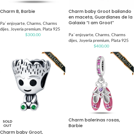
Charm B, Barbie
Charm baby Groot bailando
en maceta, Guardianes de la
Galaxia “I am Groot”
Pa´ enjoyarte
,
Charms
,
Charms
dijes
,
Joyería premium
,
Plata 925
$
300.00
Pa´ enjoyarte
,
Charms
,
Charms
dijes
,
Joyería premium
,
Plata 925
$
400.00
Charm balerinas rosas,
SOLD
Barbie
OUT
Charm baby Groot,