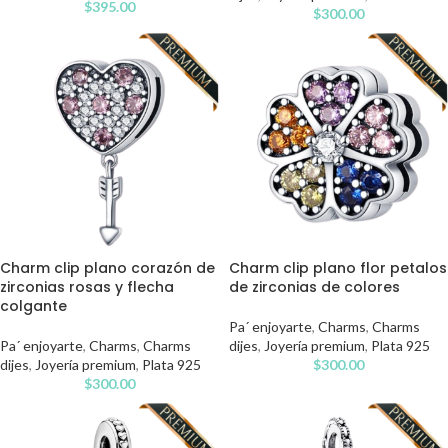
$
395.00
$
300.00
Charm clip plano corazón de
Charm clip plano flor petalos
zirconias rosas y flecha
de zirconias de colores
colgante
Pa´ enjoyarte
,
Charms
,
Charms
Pa´ enjoyarte
,
Charms
,
Charms
dijes
,
Joyería premium
,
Plata 925
dijes
,
Joyería premium
,
Plata 925
$
300.00
$
300.00