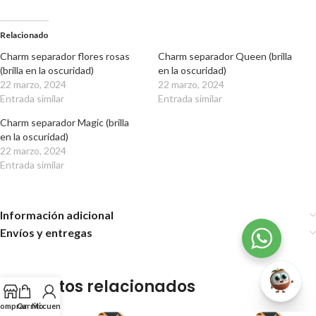
Relacionado
Charm separador flores rosas
Charm separador Queen (brilla
(brilla en la oscuridad)
en la oscuridad)
22 marzo, 2024
22 marzo, 2024
Entrada similar
Entrada similar
Charm separador Magic (brilla
en la oscuridad)
22 marzo, 2024
Entrada similar
Información adicional
Envíos y entregas
Productos relacionados
omprar
Carrito
Mi cuenta