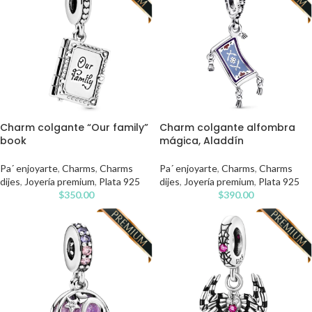
Charm colgante “Our family”
Charm colgante alfombra
book
mágica, Aladdín
Pa´ enjoyarte
,
Charms
,
Charms
Pa´ enjoyarte
,
Charms
,
Charms
dijes
,
Joyería premium
,
Plata 925
dijes
,
Joyería premium
,
Plata 925
$
350.00
$
390.00