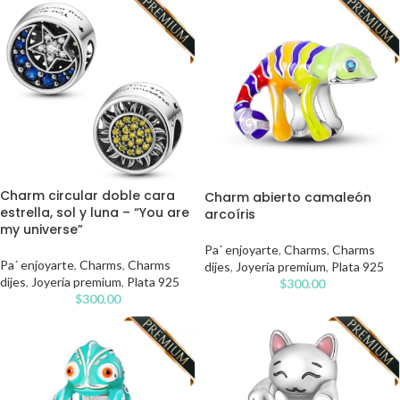
Charm circular doble cara
Charm abierto camaleón
estrella, sol y luna – “You are
arcoíris
my universe”
Pa´ enjoyarte
,
Charms
,
Charms
Pa´ enjoyarte
,
Charms
,
Charms
dijes
,
Joyería premium
,
Plata 925
dijes
,
Joyería premium
,
Plata 925
$
300.00
$
300.00