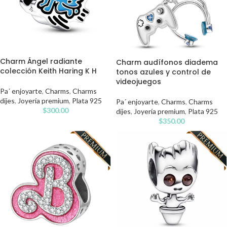
Charm Ángel radiante
Charm audífonos diadema
colección Keith Haring K H
tonos azules y control de
videojuegos
Pa´ enjoyarte
,
Charms
,
Charms
dijes
,
Joyería premium
,
Plata 925
Pa´ enjoyarte
,
Charms
,
Charms
$
300.00
dijes
,
Joyería premium
,
Plata 925
$
350.00