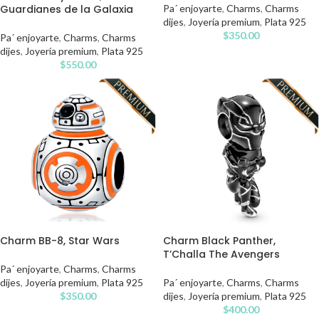
Guardianes de la Galaxia
Pa´ enjoyarte
,
Charms
,
Charms
dijes
,
Joyería premium
,
Plata 925
$
350.00
Pa´ enjoyarte
,
Charms
,
Charms
dijes
,
Joyería premium
,
Plata 925
$
550.00
Charm BB-8, Star Wars
Charm Black Panther,
T’Challa The Avengers
Pa´ enjoyarte
,
Charms
,
Charms
dijes
,
Joyería premium
,
Plata 925
Pa´ enjoyarte
,
Charms
,
Charms
$
350.00
dijes
,
Joyería premium
,
Plata 925
$
400.00