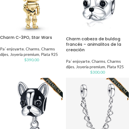
Charm C-3PO, Star Wars
Charm cabeza de buldog
francés – animalitos de la
Pa´ enjoyarte
,
Charms
,
Charms
creación
dijes
,
Joyería premium
,
Plata 925
$
390.00
Pa´ enjoyarte
,
Charms
,
Charms
dijes
,
Joyería premium
,
Plata 925
$
300.00