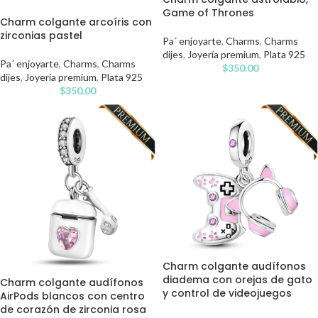
Game of Thrones
Charm colgante arcoíris con
zirconias pastel
Pa´ enjoyarte
,
Charms
,
Charms
dijes
,
Joyería premium
,
Plata 925
Pa´ enjoyarte
,
Charms
,
Charms
$
350.00
dijes
,
Joyería premium
,
Plata 925
$
350.00
Charm colgante audífonos
diadema con orejas de gato
Charm colgante audífonos
y control de videojuegos
AirPods blancos con centro
de corazón de zirconia rosa