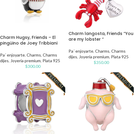
Charm langosta, Friends “You
Charm Hugsy, Friends – El
are my lobster “
pingüino de Joey Tribbiani
Pa´ enjoyarte
,
Charms
,
Charms
Pa´ enjoyarte
,
Charms
,
Charms
dijes
,
Joyería premium
,
Plata 925
dijes
,
Joyería premium
,
Plata 925
$
350.00
$
300.00