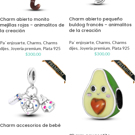
Charm abierto pequeño
Charm abierto monito
buldog francés – animalitos
mejillas rojas – animalitos de
de la creación
la creación
Pa´ enjoyarte
,
Charms
,
Charms
Pa´ enjoyarte
,
Charms
,
Charms
dijes
,
Joyería premium
,
Plata 925
dijes
,
Joyería premium
,
Plata 925
$
300.00
$
300.00
Charm accesorios de bebé