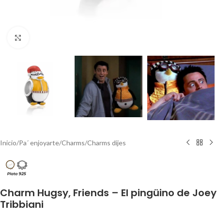
Clic para agrandar
Inicio
/
Pa´ enjoyarte
/
Charms
/
Charms dijes
Charm Hugsy, Friends – El pingüino de Joey
Tribbiani