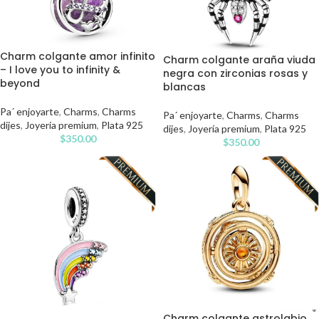
Charm colgante amor infinito
Charm colgante araña viuda
– I love you to infinity &
negra con zirconias rosas y
beyond
blancas
Pa´ enjoyarte
,
Charms
,
Charms
Pa´ enjoyarte
,
Charms
,
Charms
dijes
,
Joyería premium
,
Plata 925
dijes
,
Joyería premium
,
Plata 925
$
350.00
$
350.00
Charm colgante astrolabio,