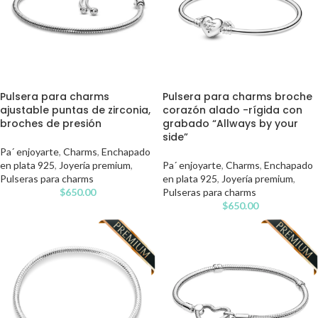
Pulsera para charms
Pulsera para charms broche
ajustable puntas de zirconia,
corazón alado -rígida con
broches de presión
grabado “Allways by your
side”
Pa´ enjoyarte
,
Charms
,
Enchapado
en plata 925
,
Joyería premium
,
Pa´ enjoyarte
,
Charms
,
Enchapado
Pulseras para charms
en plata 925
,
Joyería premium
,
$
650.00
Pulseras para charms
$
650.00