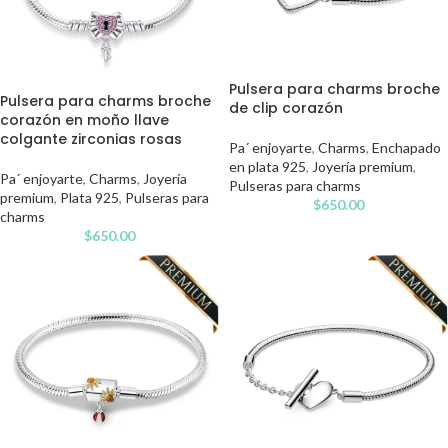
Pulsera para charms broche
Pulsera para charms broche
de clip corazón
corazón en moño llave
colgante zirconias rosas
Pa´ enjoyarte
,
Charms
,
Enchapado
en plata 925
,
Joyería premium
,
Pa´ enjoyarte
,
Charms
,
Joyería
Pulseras para charms
premium
,
Plata 925
,
Pulseras para
$
650.00
charms
$
650.00