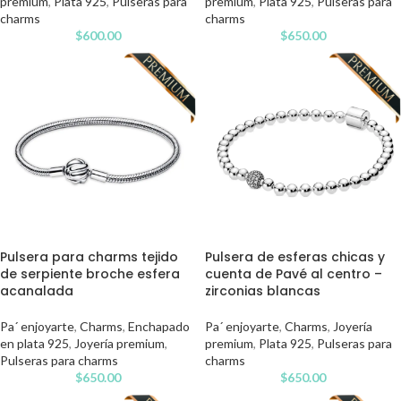
premium
,
Plata 925
,
Pulseras para
premium
,
Plata 925
,
Pulseras para
charms
charms
$
600.00
$
650.00
Pulsera para charms tejido
Pulsera de esferas chicas y
de serpiente broche esfera
cuenta de Pavé al centro –
acanalada
zirconias blancas
Pa´ enjoyarte
,
Charms
,
Enchapado
Pa´ enjoyarte
,
Charms
,
Joyería
en plata 925
,
Joyería premium
,
premium
,
Plata 925
,
Pulseras para
Pulseras para charms
charms
$
650.00
$
650.00