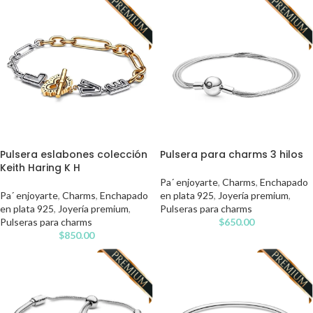
Pulsera eslabones colección
Pulsera para charms 3 hilos
Keith Haring K H
Pa´ enjoyarte
,
Charms
,
Enchapado
Pa´ enjoyarte
,
Charms
,
Enchapado
en plata 925
,
Joyería premium
,
en plata 925
,
Joyería premium
,
Pulseras para charms
Pulseras para charms
$
650.00
$
850.00