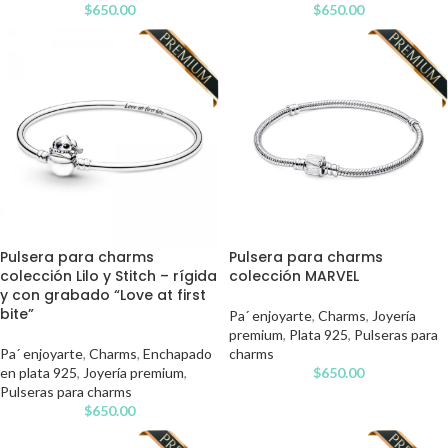
$
650.00
$
650.00
Pulsera para charms
Pulsera para charms
colección Lilo y Stitch – rígida
colección MARVEL
y con grabado “Love at first
bite”
Pa´ enjoyarte
,
Charms
,
Joyería
premium
,
Plata 925
,
Pulseras para
Pa´ enjoyarte
,
Charms
,
Enchapado
charms
en plata 925
,
Joyería premium
,
$
650.00
Pulseras para charms
$
650.00