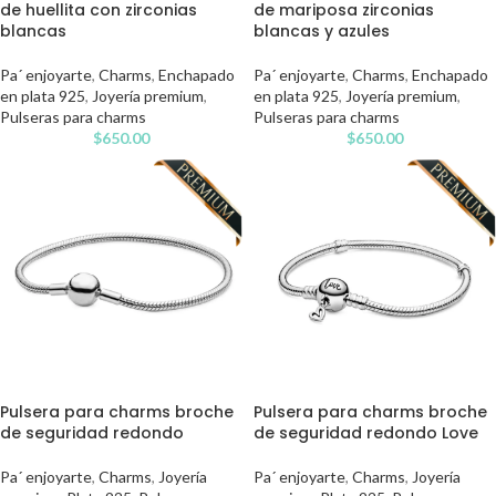
de huellita con zirconias
de mariposa zirconias
blancas
blancas y azules
Pa´ enjoyarte
,
Charms
,
Enchapado
Pa´ enjoyarte
,
Charms
,
Enchapado
en plata 925
,
Joyería premium
,
en plata 925
,
Joyería premium
,
Pulseras para charms
Pulseras para charms
$
650.00
$
650.00
Pulsera para charms broche
Pulsera para charms broche
de seguridad redondo
de seguridad redondo Love
Pa´ enjoyarte
,
Charms
,
Joyería
Pa´ enjoyarte
,
Charms
,
Joyería