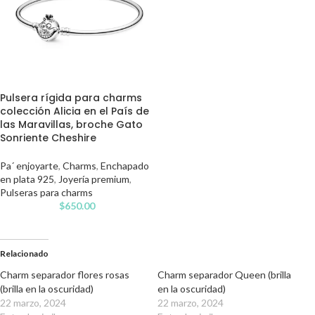
Pulsera rígida para charms
colección Alicia en el País de
las Maravillas, broche Gato
Sonriente Cheshire
Pa´ enjoyarte
,
Charms
,
Enchapado
en plata 925
,
Joyería premium
,
Pulseras para charms
$
650.00
Relacionado
Charm separador flores rosas
Charm separador Queen (brilla
(brilla en la oscuridad)
en la oscuridad)
22 marzo, 2024
22 marzo, 2024