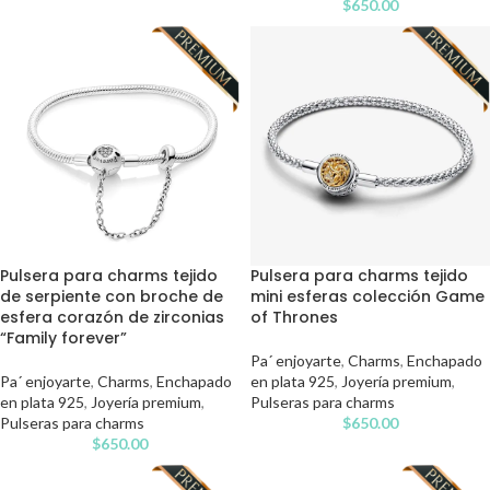
$
650.00
Pulsera para charms tejido
Pulsera para charms tejido
de serpiente con broche de
mini esferas colección Game
esfera corazón de zirconias
of Thrones
“Family forever”
Pa´ enjoyarte
,
Charms
,
Enchapado
Pa´ enjoyarte
,
Charms
,
Enchapado
en plata 925
,
Joyería premium
,
en plata 925
,
Joyería premium
,
Pulseras para charms
Pulseras para charms
$
650.00
$
650.00