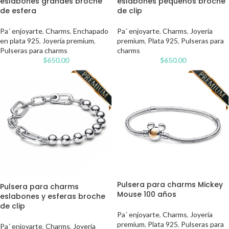
eslabones grandes broche
eslabones pequeños broche
de esfera
de clip
Pa´ enjoyarte
,
Charms
,
Enchapado
Pa´ enjoyarte
,
Charms
,
Joyería
en plata 925
,
Joyería premium
,
premium
,
Plata 925
,
Pulseras para
Pulseras para charms
charms
$
650.00
$
650.00
Pulsera para charms Mickey
Pulsera para charms
Mouse 100 años
eslabones y esferas broche
de clip
Pa´ enjoyarte
,
Charms
,
Joyería
premium
,
Plata 925
,
Pulseras para
Pa´ enjoyarte
,
Charms
,
Joyería