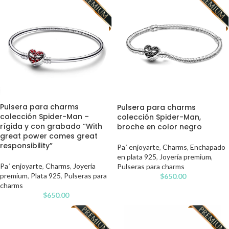
Pulsera para charms
Pulsera para charms
colección Spider-Man –
colección Spider-Man,
rígida y con grabado “With
broche en color negro
great power comes great
responsibility”
Pa´ enjoyarte
,
Charms
,
Enchapado
en plata 925
,
Joyería premium
,
Pa´ enjoyarte
,
Charms
,
Joyería
Pulseras para charms
premium
,
Plata 925
,
Pulseras para
$
650.00
charms
$
650.00