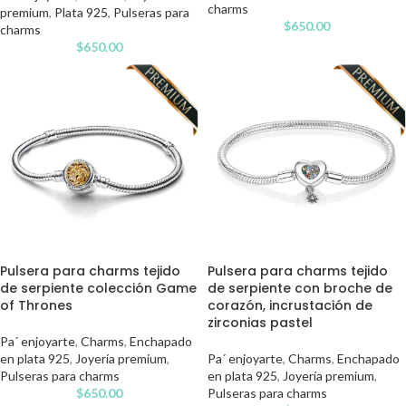
charms
premium
,
Plata 925
,
Pulseras para
$
650.00
charms
$
650.00
Pulsera para charms tejido
Pulsera para charms tejido
de serpiente colección Game
de serpiente con broche de
of Thrones
corazón, incrustación de
zirconias pastel
Pa´ enjoyarte
,
Charms
,
Enchapado
en plata 925
,
Joyería premium
,
Pa´ enjoyarte
,
Charms
,
Enchapado
Pulseras para charms
en plata 925
,
Joyería premium
,
$
650.00
Pulseras para charms