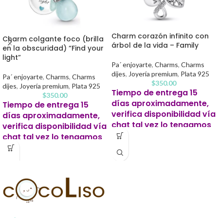
Charm corazón infinito con
Charm colgante foco (brilla
árbol de la vida – Family
en la obscuridad) “Find your
light”
Pa´ enjoyarte
,
Charms
,
Charms
dijes
,
Joyería premium
,
Plata 925
Pa´ enjoyarte
,
Charms
,
Charms
$
350.00
dijes
,
Joyería premium
,
Plata 925
Tiempo de entrega 15
$
350.00
días aproximadamente,
Tiempo de entrega 15
verifica disponibilidad vía
días aproximadamente,
chat tal vez lo tengamos
verifica disponibilidad vía
listo antes.
chat tal vez lo tengamos
listo antes.
Este producto para pago
contra entrega se solicitará un 20%
Este producto para pago
de apartado para iniciar tu pedido.
contra entrega se solicitará un 20%
de apartado para iniciar tu pedido.