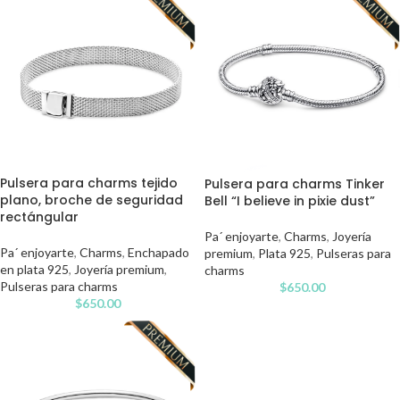
Pulsera para charms tejido
Pulsera para charms Tinker
plano, broche de seguridad
Bell “I believe in pixie dust”
rectángular
Pa´ enjoyarte
,
Charms
,
Joyería
Pa´ enjoyarte
,
Charms
,
Enchapado
premium
,
Plata 925
,
Pulseras para
en plata 925
,
Joyería premium
,
charms
Pulseras para charms
$
650.00
$
650.00