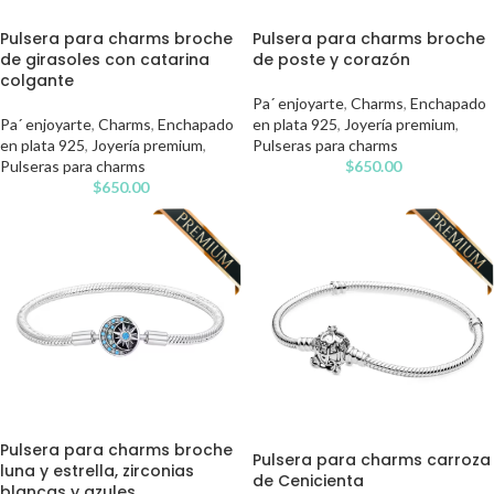
Pulsera para charms broche
Pulsera para charms broche
de girasoles con catarina
de poste y corazón
colgante
Pa´ enjoyarte
,
Charms
,
Enchapado
Pa´ enjoyarte
,
Charms
,
Enchapado
en plata 925
,
Joyería premium
,
en plata 925
,
Joyería premium
,
Pulseras para charms
Pulseras para charms
$
650.00
$
650.00
Pulsera para charms broche
Pulsera para charms carroza
luna y estrella, zirconias
de Cenicienta
blancas y azules