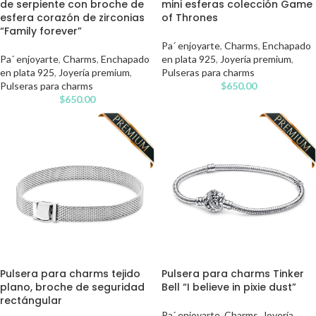
de serpiente con broche de
mini esferas colección Game
esfera corazón de zirconias
of Thrones
“Family forever”
Pa´ enjoyarte
,
Charms
,
Enchapado
Pa´ enjoyarte
,
Charms
,
Enchapado
en plata 925
,
Joyería premium
,
en plata 925
,
Joyería premium
,
Pulseras para charms
Pulseras para charms
$
650.00
$
650.00
Pulsera para charms tejido
Pulsera para charms Tinker
plano, broche de seguridad
Bell “I believe in pixie dust”
rectángular
Pa´ enjoyarte
,
Charms
,
Joyería