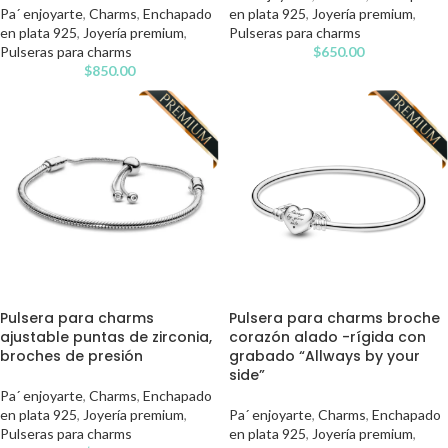
Pa´ enjoyarte
,
Charms
,
Enchapado
en plata 925
,
Joyería premium
,
en plata 925
,
Joyería premium
,
Pulseras para charms
Pulseras para charms
$
650.00
$
850.00
Pulsera para charms
Pulsera para charms broche
ajustable puntas de zirconia,
corazón alado -rígida con
broches de presión
grabado “Allways by your
side”
Pa´ enjoyarte
,
Charms
,
Enchapado
en plata 925
,
Joyería premium
,
Pa´ enjoyarte
,
Charms
,
Enchapado
Pulseras para charms
en plata 925
,
Joyería premium
,