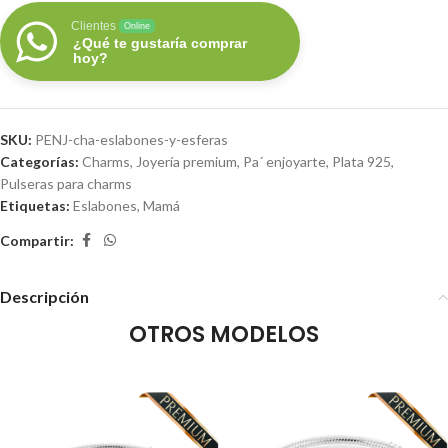
Clientes
Online
¿Qué te gustaría comprar
hoy?
SKU:
PENJ-cha-eslabones-y-esferas
Categorías:
Charms
,
Joyería premium
,
Pa´ enjoyarte
,
Plata 925
,
Pulseras para charms
Etiquetas:
Eslabones
,
Mamá
Compartir:
Descripción
OTROS MODELOS