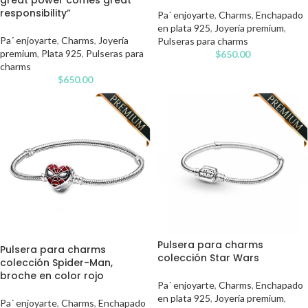
great power comes great
responsibility”
Pa´ enjoyarte
,
Charms
,
Enchapado
en plata 925
,
Joyería premium
,
Pa´ enjoyarte
,
Charms
,
Joyería
Pulseras para charms
premium
,
Plata 925
,
Pulseras para
$
650.00
charms
$
650.00
Pulsera para charms
Pulsera para charms
colección Star Wars
colección Spider-Man,
broche en color rojo
Pa´ enjoyarte
,
Charms
,
Enchapado
en plata 925
,
Joyería premium
,
Pa´ enjoyarte
,
Charms
,
Enchapado