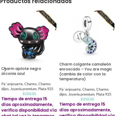
Productos relacionados
Charm colgante camaleón
Charm ajolote negro
enroscado – You are magic
zirconia azul
(cambia de color con la
temperatura)
Pa´ enjoyarte
,
Charms
,
Charms
dijes
,
Joyería premium
,
Plata 925
Pa´ enjoyarte
,
Charms
,
Charms
$
320.00
dijes
,
Joyería premium
,
Plata 925
Tiempo de entrega 15
$
350.00
Tiempo de entrega 15
días aproximadamente,
días aproximadamente,
verifica disponibilidad vía
verifica disponibilidad vía
chat tal vez lo tengamos