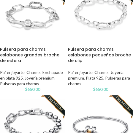
Pulsera para charms
Pulsera para charms
eslabones grandes broche
eslabones pequeños broche
de esfera
de clip
Pa´ enjoyarte
,
Charms
,
Enchapado
Pa´ enjoyarte
,
Charms
,
Joyería
en plata 925
,
Joyería premium
,
premium
,
Plata 925
,
Pulseras para
Pulseras para charms
charms
$
650.00
$
650.00