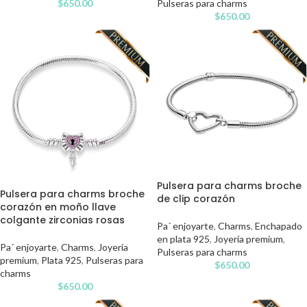
$
650.00
Pulseras para charms
$
650.00
Pulsera para charms broche
Pulsera para charms broche
de clip corazón
corazón en moño llave
colgante zirconias rosas
Pa´ enjoyarte
,
Charms
,
Enchapado
en plata 925
,
Joyería premium
,
Pa´ enjoyarte
,
Charms
,
Joyería
Pulseras para charms
premium
,
Plata 925
,
Pulseras para
$
650.00
charms
$
650.00