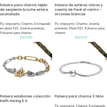
Pulsera para charms tejido
Pulsera de esferas chicas y
de serpiente broche esfera
cuenta de Pavé al centro –
acanalada
zirconias blancas
Pa´ enjoyarte
,
Charms
,
Enchapado
Pa´ enjoyarte
,
Charms
,
Joyería
en plata 925
,
Joyería premium
,
premium
,
Plata 925
,
Pulseras para
Pulseras para charms
charms
$
650.00
$
650.00
Pulsera eslabones colección
Pulsera para charms 3 hilos
Keith Haring K H
Pa´ enjoyarte
,
Charms
,
Enchapado