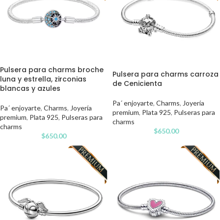
Pulsera para charms broche
Pulsera para charms carroza
luna y estrella, zirconias
de Cenicienta
blancas y azules
Pa´ enjoyarte
,
Charms
,
Joyería
Pa´ enjoyarte
,
Charms
,
Joyería
premium
,
Plata 925
,
Pulseras para
premium
,
Plata 925
,
Pulseras para
charms
charms
$
650.00
$
650.00