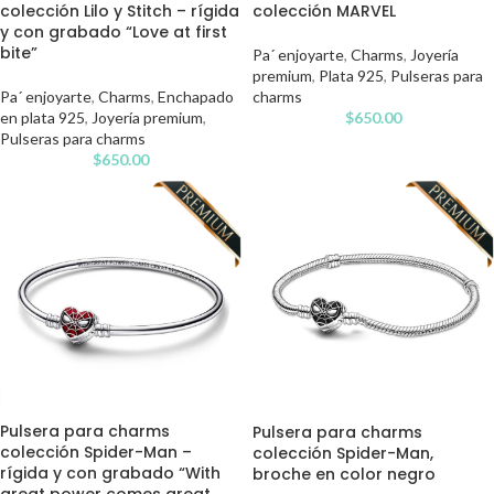
colección Lilo y Stitch – rígida
colección MARVEL
y con grabado “Love at first
bite”
Pa´ enjoyarte
,
Charms
,
Joyería
premium
,
Plata 925
,
Pulseras para
Pa´ enjoyarte
,
Charms
,
Enchapado
charms
en plata 925
,
Joyería premium
,
$
650.00
Pulseras para charms
$
650.00
Pulsera para charms
Pulsera para charms
colección Spider-Man –
colección Spider-Man,
rígida y con grabado “With
broche en color negro