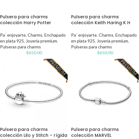
Pulsera para charms
Pulsera para charms
colección Harry Potter
colección Keith Haring K H
Pa´ enjoyarte
,
Charms
,
Enchapado
Pa´ enjoyarte
,
Charms
,
Enchapado
en plata 925
,
Joyería premium
,
en plata 925
,
Joyería premium
,
Pulseras para charms
Pulseras para charms
$
650.00
$
650.00
Pulsera para charms
Pulsera para charms
colección Lilo y Stitch – rígida
colección MARVEL