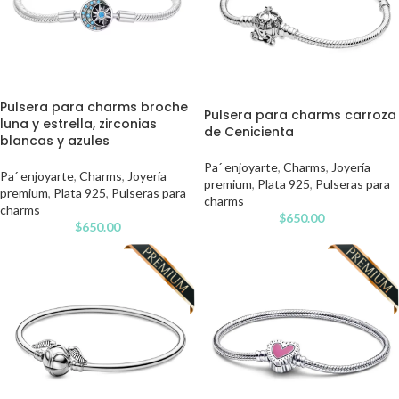
Pulsera para charms broche
Pulsera para charms carroza
luna y estrella, zirconias
de Cenicienta
blancas y azules
Pa´ enjoyarte
,
Charms
,
Joyería
Pa´ enjoyarte
,
Charms
,
Joyería
premium
,
Plata 925
,
Pulseras para
premium
,
Plata 925
,
Pulseras para
charms
charms
$
650.00
$
650.00