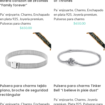
esfera corazón de zirconias
of Thrones
“Family forever”
Pa´ enjoyarte
,
Charms
,
Enchapado
Pa´ enjoyarte
,
Charms
,
Enchapado
en plata 925
,
Joyería premium
,
en plata 925
,
Joyería premium
,
Pulseras para charms
Pulseras para charms
$
650.00
$
650.00
Pulsera para charms tejido
Pulsera para charms Tinker
plano, broche de seguridad
Bell “I believe in pixie dust”
rectángular
Pa´ enjoyarte
,
Charms
,
Joyería
Pa´ enjoyarte
,
Charms
,
Enchapado
premium
,
Plata 925
,
Pulseras para