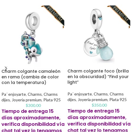
Charm colgante foco (brilla
Charm colgante camaleón
en la obscuridad) “Find your
en rama (cambia de color
light”
con la temperatura)
Pa´ enjoyarte
,
Charms
,
Charms
Pa´ enjoyarte
,
Charms
,
Charms
dijes
,
Joyería premium
,
Plata 925
dijes
,
Joyería premium
,
Plata 925
$
350.00
$
300.00
Tiempo de entrega 15
Tiempo de entrega 15
días aproximadamente,
días aproximadamente,
verifica disponibilidad vía
verifica disponibilidad vía
chat tal vez lo tengamos
chat tal vez lo tengamos