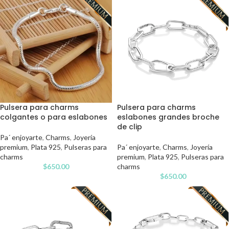
Pulsera para charms
Pulsera para charms
colgantes o para eslabones
eslabones grandes broche
de clip
Pa´ enjoyarte
,
Charms
,
Joyería
premium
,
Plata 925
,
Pulseras para
Pa´ enjoyarte
,
Charms
,
Joyería
charms
premium
,
Plata 925
,
Pulseras para
$
650.00
charms
$
650.00