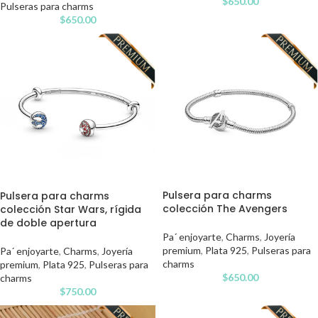
$
650.00
Pulseras para charms
$
650.00
Pulsera para charms
Pulsera para charms
colección The Avengers
colección Star Wars, rígida
de doble apertura
Pa´ enjoyarte
,
Charms
,
Joyería
premium
,
Plata 925
,
Pulseras para
Pa´ enjoyarte
,
Charms
,
Joyería
charms
premium
,
Plata 925
,
Pulseras para
$
650.00
charms
$
750.00