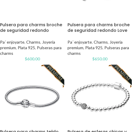
Pulsera para charms broche
Pulsera para charms broche
de seguridad redondo
de seguridad redondo Love
Pa´ enjoyarte
,
Charms
,
Joyería
Pa´ enjoyarte
,
Charms
,
Joyería
premium
,
Plata 925
,
Pulseras para
premium
,
Plata 925
,
Pulseras para
charms
charms
$
600.00
$
650.00
Pulsera para charms tejido
Pulsera de esferas chicas y