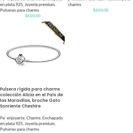
en plata 925
,
Joyería premium
,
charms
Pulseras para charms
$
650.00
$
650.00
Pulsera rígida para charms
colección Alicia en el País de
las Maravillas, broche Gato
Sonriente Cheshire
Pa´ enjoyarte
,
Charms
,
Enchapado
en plata 925
,
Joyería premium
,
Pulseras para charms