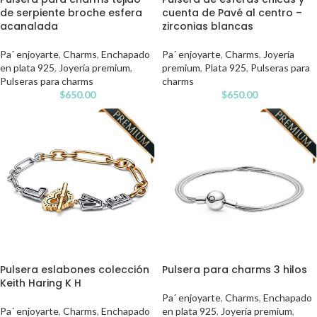
de serpiente broche esfera
cuenta de Pavé al centro –
acanalada
zirconias blancas
Pa´ enjoyarte
,
Charms
,
Enchapado
Pa´ enjoyarte
,
Charms
,
Joyería
en plata 925
,
Joyería premium
,
premium
,
Plata 925
,
Pulseras para
Pulseras para charms
charms
$
650.00
$
650.00
Pulsera eslabones colección
Pulsera para charms 3 hilos
Keith Haring K H
Pa´ enjoyarte
,
Charms
,
Enchapado
Pa´ enjoyarte
,
Charms
,
Enchapado
en plata 925
,
Joyería premium
,