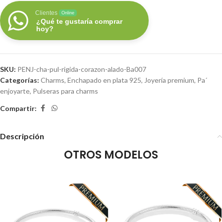
Clientes
Online
¿Qué te gustaría comprar
hoy?
SKU:
PENJ-cha-pul-rigida-corazon-alado-Ba007
Categorías:
Charms
,
Enchapado en plata 925
,
Joyería premium
,
Pa´
enjoyarte
,
Pulseras para charms
Compartir:
Descripción
OTROS MODELOS