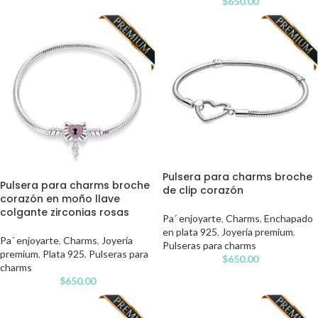
$
650.00
Pulsera para charms broche
Pulsera para charms broche
de clip corazón
corazón en moño llave
colgante zirconias rosas
Pa´ enjoyarte
,
Charms
,
Enchapado
en plata 925
,
Joyería premium
,
Pa´ enjoyarte
,
Charms
,
Joyería
Pulseras para charms
premium
,
Plata 925
,
Pulseras para
$
650.00
charms
$
650.00