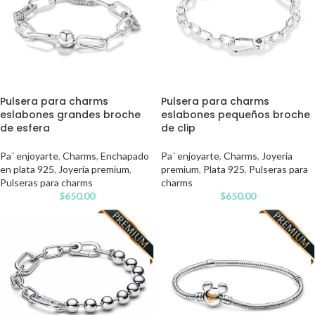
Pulsera para charms
Pulsera para charms
eslabones grandes broche
eslabones pequeños broche
de esfera
de clip
Pa´ enjoyarte
,
Charms
,
Enchapado
Pa´ enjoyarte
,
Charms
,
Joyería
en plata 925
,
Joyería premium
,
premium
,
Plata 925
,
Pulseras para
Pulseras para charms
charms
$
650.00
$
650.00