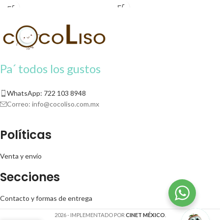
listo antes.
listo antes.
Este producto para pago
Este producto para pago
contra entrega se solicitará un 20%
contra entrega se solicitará un 20%
de apartado para iniciar tu pedido.
de apartado para iniciar tu pedido.
Pa´ todos los gustos
WhatsApp: 722 103 8948
Correo:
info@cocoliso.com.mx
Políticas
Venta y envío
Secciones
Contacto y formas de entrega
2026 - IMPLEMENTADO POR
CINET MÉXICO
.