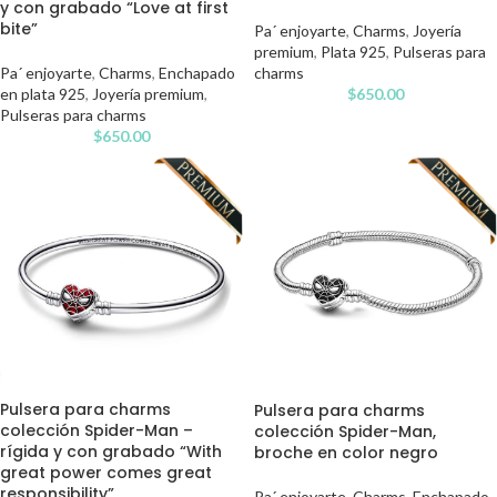
y con grabado “Love at first
bite”
Pa´ enjoyarte
,
Charms
,
Joyería
premium
,
Plata 925
,
Pulseras para
Pa´ enjoyarte
,
Charms
,
Enchapado
charms
en plata 925
,
Joyería premium
,
$
650.00
Pulseras para charms
$
650.00
Pulsera para charms
Pulsera para charms
colección Spider-Man –
colección Spider-Man,
rígida y con grabado “With
broche en color negro
great power comes great
responsibility”
Pa´ enjoyarte
,
Charms
,
Enchapado