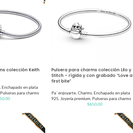
ms colección Keith
Pulsera para charms colección Lilo y
Stitch – rígida y con grabado “Love a
first bite”
,
Enchapado en plata
Pulseras para charms
Pa´ enjoyarte
,
Charms
,
Enchapado en plata
50.00
925
,
Joyería premium
,
Pulseras para charms
$
650.00