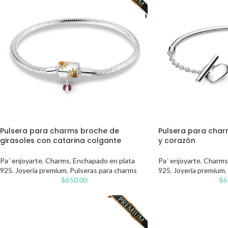
Pulsera para charms broche de
Pulsera para char
girasoles con catarina colgante
y corazón
Pa´ enjoyarte
,
Charms
,
Enchapado en plata
Pa´ enjoyarte
,
Charms
925
,
Joyería premium
,
Pulseras para charms
925
,
Joyería premium
,
$
650.00
$
6