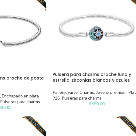
Pulsera para charms broche luna y
ms broche de poste
estrella, zirconias blancas y azules
Pa´ enjoyarte
,
Charms
,
Joyería premium
,
Pla
,
Enchapado en plata
925
,
Pulseras para charms
Pulseras para charms
$
650.00
50.00