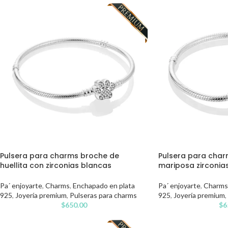
Pulsera para charms broche de
Pulsera para char
huellita con zirconias blancas
mariposa zirconias
Pa´ enjoyarte
,
Charms
,
Enchapado en plata
Pa´ enjoyarte
,
Charms
925
,
Joyería premium
,
Pulseras para charms
925
,
Joyería premium
,
$
650.00
$
6