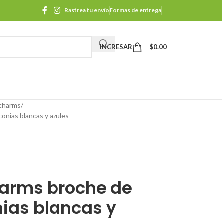
Rastrea tu envío
Formas de entrega
INGRESAR
$
0.00
 charms
conias blancas y azules
harms broche de
nias blancas y