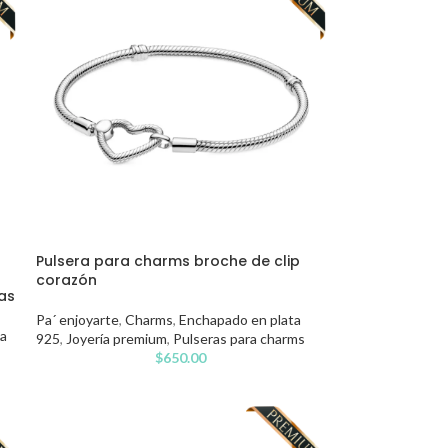
Pulsera para charms broche de clip
n
corazón
as
Pa´ enjoyarte
,
Charms
,
Enchapado en plata
ta
925
,
Joyería premium
,
Pulseras para charms
$
650.00