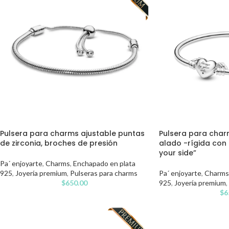
Pulsera para charms ajustable puntas
Pulsera para cha
de zirconia, broches de presión
alado -rígida con
your side”
Pa´ enjoyarte
,
Charms
,
Enchapado en plata
925
,
Joyería premium
,
Pulseras para charms
Pa´ enjoyarte
,
Charms
$
650.00
925
,
Joyería premium
,
$
6