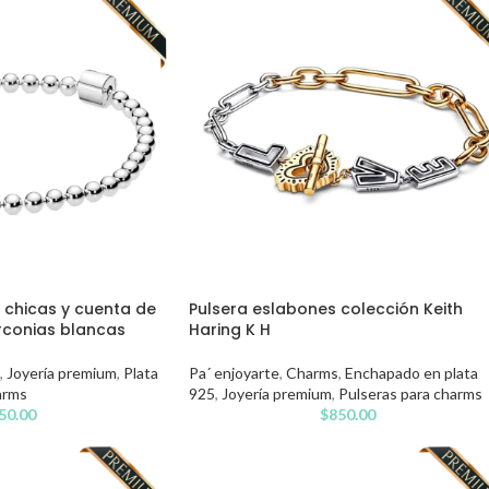
 chicas y cuenta de
Pulsera eslabones colección Keith
irconias blancas
Haring K H
,
Joyería premium
,
Plata
Pa´ enjoyarte
,
Charms
,
Enchapado en plata
arms
925
,
Joyería premium
,
Pulseras para charms
50.00
$
850.00