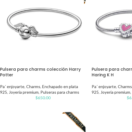
Pulsera para charms colección Harry
Pulsera para char
Potter
Haring K H
Pa´ enjoyarte
,
Charms
,
Enchapado en plata
Pa´ enjoyarte
,
Charms
925
,
Joyería premium
,
Pulseras para charms
925
,
Joyería premium
,
$
650.00
$
6