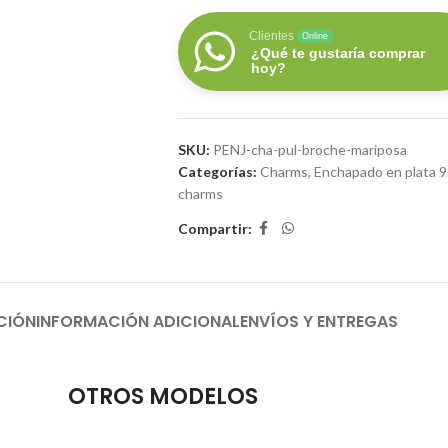
Clientes
Online
¿Qué te gustaría comprar
hoy?
SKU:
PENJ-cha-pul-broche-mariposa
Categorías:
Charms
,
Enchapado en plata 
charms
Compartir:
CIÓN
INFORMACIÓN ADICIONAL
ENVÍOS Y ENTREGAS
OTROS MODELOS