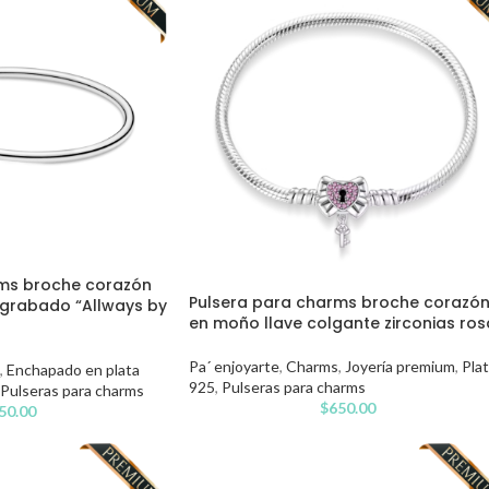
rms broche corazón
Pulsera para charms broche corazó
 grabado “Allways by
en moño llave colgante zirconias ros
Pa´ enjoyarte
,
Charms
,
Joyería premium
,
Pla
,
Enchapado en plata
925
,
Pulseras para charms
Pulseras para charms
$
650.00
50.00