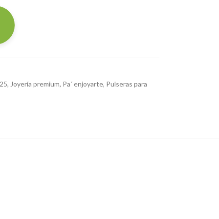
925
,
Joyería premium
,
Pa´ enjoyarte
,
Pulseras para