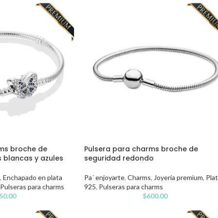
ms broche de
Pulsera para charms broche de
 blancas y azules
seguridad redondo
,
Enchapado en plata
Pa´ enjoyarte
,
Charms
,
Joyería premium
,
Pla
Pulseras para charms
925
,
Pulseras para charms
50.00
$
600.00