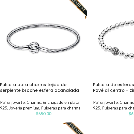
Pulsera para charms tejido de
Pulsera de esferas
serpiente broche esfera acanalada
Pavé al centro – z
Pa´ enjoyarte
,
Charms
,
Enchapado en plata
Pa´ enjoyarte
,
Charms
925
,
Joyería premium
,
Pulseras para charms
925
,
Pulseras para ch
$
650.00
$
6