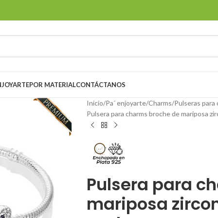
ENJOYARTE
POR MATERIAL
CONTÁCTANOS
Inicio
Pa´ enjoyarte
Charms
Pulseras para
Pulsera para charms broche de mariposa zir
Pulsera para c
mariposa zirco