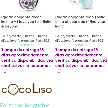
Charm colgante amor
Charm colgante foco (brilla
infinito – I love you to infinity
en la obscuridad) “Find your
& beyond
light”
Pa´ enjoyarte
,
Charms
,
Charms
Pa´ enjoyarte
,
Charms
,
Charms
dijes
,
Joyería premium
,
Plata 925
dijes
,
Joyería premium
,
Plata 925
$
350.00
$
350.00
Tiempo de entrega 15
Tiempo de entrega 15
días aproximadamente,
días aproximadamente,
verifica disponibilidad vía
verifica disponibilidad vía
chat tal vez lo tengamos
chat tal vez lo tengamos
listo antes.
listo antes.
Este producto para pago
Este producto para pago
contra entrega se solicitará un 20%
contra entrega se solicitará un 20%
de apartado para iniciar tu pedido.
de apartado para iniciar tu pedido.
Pa´ todos los gustos