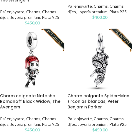
The Avengers
Pa´ enjoyarte
,
Charms
,
Charms
Pa´ enjoyarte
,
Charms
,
Charms
dijes
,
Joyería premium
,
Plata 925
dijes
,
Joyería premium
,
Plata 925
$
400.00
$
450.00
Charm colgante Natasha
Charm colgante Spider-Man
Romanoff Black Widow, The
zirconias blancas, Peter
Avengers
Benjamin Parker
Pa´ enjoyarte
,
Charms
,
Charms
Pa´ enjoyarte
,
Charms
,
Charms
dijes
,
Joyería premium
,
Plata 925
dijes
,
Joyería premium
,
Plata 925
$
450.00
$
450.00