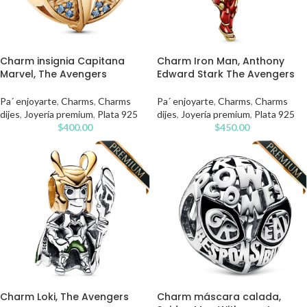
Charm insignia Capitana
Charm Iron Man, Anthony
Marvel, The Avengers
Edward Stark The Avengers
Pa´ enjoyarte
,
Charms
,
Charms
Pa´ enjoyarte
,
Charms
,
Charms
dijes
,
Joyería premium
,
Plata 925
dijes
,
Joyería premium
,
Plata 925
$
400.00
$
450.00
Charm Loki, The Avengers
Charm máscara calada,