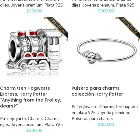
dijes
,
Joyería premium
,
Plata 925
dijes
,
Joyería premium
,
Plata 925
$
350.00
$
300.00
Charm tren Hogwarts
Pulsera para charms
Express, Harry Potter
colección Harry Potter
“Anything from the Trolley,
dears?”
Pa´ enjoyarte
,
Charms
,
Enchapado
en plata 925
,
Joyería premium
,
Pa´ enjoyarte
,
Charms
,
Charms
Pulseras para charms
dijes
,
Joyería premium
,
Plata 925
$
650.00
$
300.00