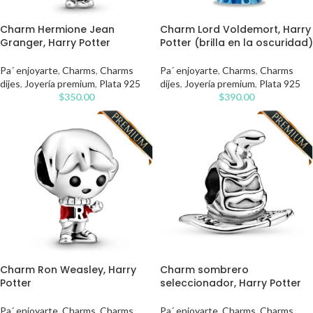
Charm Hermione Jean
Charm Lord Voldemort, Harry
Granger, Harry Potter
Potter (brilla en la oscuridad)
Pa´ enjoyarte
,
Charms
,
Charms
Pa´ enjoyarte
,
Charms
,
Charms
dijes
,
Joyería premium
,
Plata 925
dijes
,
Joyería premium
,
Plata 925
$
350.00
$
390.00
Charm Ron Weasley, Harry
Charm sombrero
Potter
seleccionador, Harry Potter
Pa´ enjoyarte
,
Charms
,
Charms
Pa´ enjoyarte
,
Charms
,
Charms