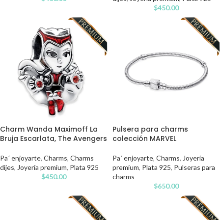
$
450.00
Charm Wanda Maximoff La
Pulsera para charms
Bruja Escarlata, The Avengers
colección MARVEL
Pa´ enjoyarte
,
Charms
,
Charms
Pa´ enjoyarte
,
Charms
,
Joyería
dijes
,
Joyería premium
,
Plata 925
premium
,
Plata 925
,
Pulseras para
$
450.00
charms
$
650.00