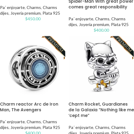
Spider-Man With great power
comes great responsibility
Pa´ enjoyarte
,
Charms
,
Charms
dijes
,
Joyería premium
,
Plata 925
$
450.00
Pa´ enjoyarte
,
Charms
,
Charms
dijes
,
Joyería premium
,
Plata 925
$
400.00
Charm reactor Arc de Iron
Charm Rocket, Guardianes
Man, The Avengers
de la Galaxia “Nothing like me
‘cept me”
Pa´ enjoyarte
,
Charms
,
Charms
dijes
,
Joyería premium
,
Plata 925
Pa´ enjoyarte
,
Charms
,
Charms
$
400.00
dijes
,
Joyería premium
,
Plata 925