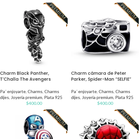
Charm Black Panther,
Charm cámara de Peter
T’Challa The Avengers
Parker, Spider-Man “SELFIE”
Pa´ enjoyarte
,
Charms
,
Charms
Pa´ enjoyarte
,
Charms
,
Charms
dijes
,
Joyería premium
,
Plata 925
dijes
,
Joyería premium
,
Plata 925
$
400.00
$
400.00