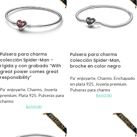
Pulsera para charms
Pulsera para charms
colección Spider-Man –
colección Spider-Man,
rígida y con grabado “With
broche en color negro
great power comes great
responsibility”
Pa´ enjoyarte
,
Charms
,
Enchapado
en plata 925
,
Joyería premium
,
Pa´ enjoyarte
,
Charms
,
Joyería
Pulseras para charms
premium
,
Plata 925
,
Pulseras para
$
650.00
charms
$
650.00