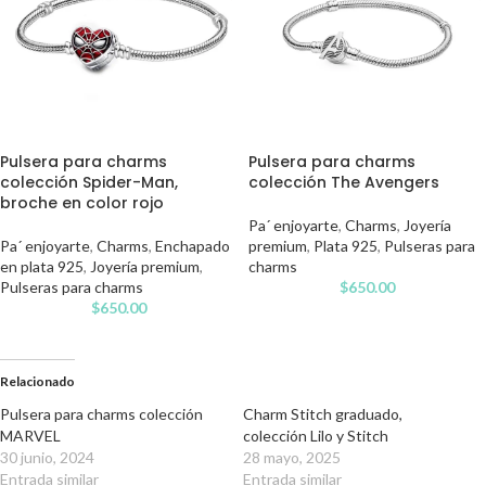
Pulsera para charms
Pulsera para charms
colección Spider-Man,
colección The Avengers
broche en color rojo
Pa´ enjoyarte
,
Charms
,
Joyería
Pa´ enjoyarte
,
Charms
,
Enchapado
premium
,
Plata 925
,
Pulseras para
en plata 925
,
Joyería premium
,
charms
Pulseras para charms
$
650.00
$
650.00
Relacionado
Pulsera para charms colección
Charm Stitch graduado,
MARVEL
colección Lilo y Stitch
30 junio, 2024
28 mayo, 2025
Entrada similar
Entrada similar