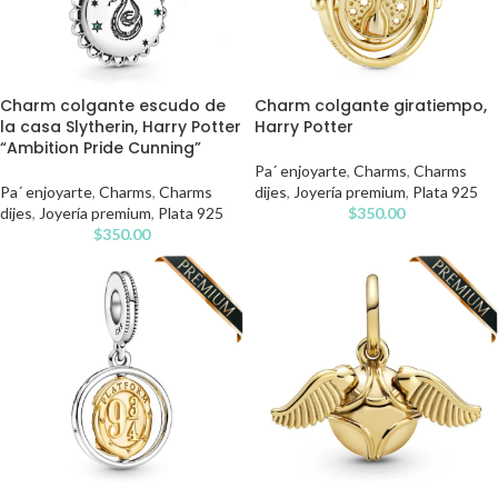
Charm colgante escudo de
Charm colgante giratiempo,
la casa Slytherin, Harry Potter
Harry Potter
“Ambition Pride Cunning”
Pa´ enjoyarte
,
Charms
,
Charms
Pa´ enjoyarte
,
Charms
,
Charms
dijes
,
Joyería premium
,
Plata 925
dijes
,
Joyería premium
,
Plata 925
$
350.00
$
350.00