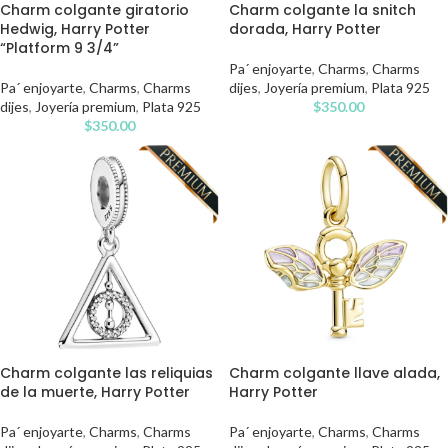
Charm colgante giratorio
Charm colgante la snitch
Hedwig, Harry Potter
dorada, Harry Potter
“Platform 9 3/4”
Pa´ enjoyarte
,
Charms
,
Charms
Pa´ enjoyarte
,
Charms
,
Charms
dijes
,
Joyería premium
,
Plata 925
dijes
,
Joyería premium
,
Plata 925
$
350.00
$
350.00
Charm colgante las reliquias
Charm colgante llave alada,
de la muerte, Harry Potter
Harry Potter
Pa´ enjoyarte
,
Charms
,
Charms
Pa´ enjoyarte
,
Charms
,
Charms