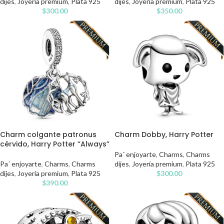
dijes
,
Joyería premium
,
Plata 925
dijes
,
Joyería premium
,
Plata 925
$
300.00
$
350.00
Charm colgante patronus
Charm Dobby, Harry Potter
cérvido, Harry Potter “Always”
Pa´ enjoyarte
,
Charms
,
Charms
Pa´ enjoyarte
,
Charms
,
Charms
dijes
,
Joyería premium
,
Plata 925
dijes
,
Joyería premium
,
Plata 925
$
300.00
$
390.00