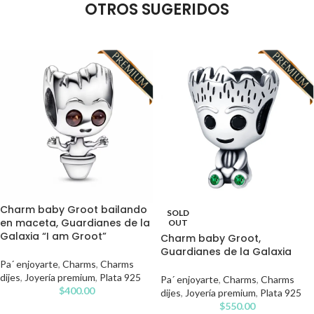
OTROS SUGERIDOS
Charm baby Groot bailando
SOLD
en maceta, Guardianes de la
OUT
Galaxia “I am Groot”
Charm baby Groot,
Guardianes de la Galaxia
Pa´ enjoyarte
,
Charms
,
Charms
dijes
,
Joyería premium
,
Plata 925
Pa´ enjoyarte
,
Charms
,
Charms
$
400.00
dijes
,
Joyería premium
,
Plata 925
$
550.00