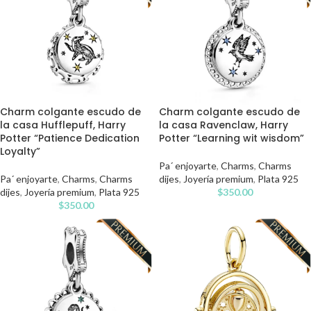
Charm colgante escudo de
Charm colgante escudo de
la casa Hufflepuff, Harry
la casa Ravenclaw, Harry
Potter “Patience Dedication
Potter “Learning wit wisdom”
Loyalty”
Pa´ enjoyarte
,
Charms
,
Charms
Pa´ enjoyarte
,
Charms
,
Charms
dijes
,
Joyería premium
,
Plata 925
dijes
,
Joyería premium
,
Plata 925
$
350.00
$
350.00