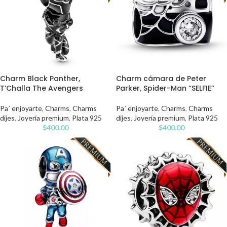
Charm Black Panther,
Charm cámara de Peter
T’Challa The Avengers
Parker, Spider-Man “SELFIE”
Pa´ enjoyarte
,
Charms
,
Charms
Pa´ enjoyarte
,
Charms
,
Charms
dijes
,
Joyería premium
,
Plata 925
dijes
,
Joyería premium
,
Plata 925
$
400.00
$
400.00