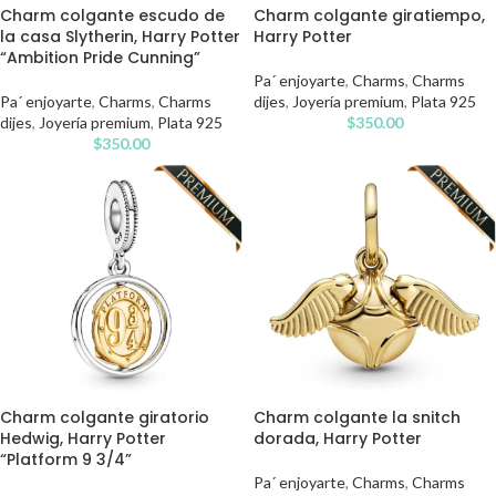
Charm colgante escudo de
Charm colgante giratiempo,
la casa Slytherin, Harry Potter
Harry Potter
“Ambition Pride Cunning”
Pa´ enjoyarte
,
Charms
,
Charms
Pa´ enjoyarte
,
Charms
,
Charms
dijes
,
Joyería premium
,
Plata 925
dijes
,
Joyería premium
,
Plata 925
$
350.00
$
350.00
Charm colgante giratorio
Charm colgante la snitch
Hedwig, Harry Potter
dorada, Harry Potter
“Platform 9 3/4”
Pa´ enjoyarte
,
Charms
,
Charms