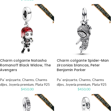
Charm colgante Natasha
Charm colgante Spider-Man
Romanoff Black Widow, The
zirconias blancas, Peter
Avengers
Benjamin Parker
Pa´ enjoyarte
,
Charms
,
Charms
Pa´ enjoyarte
,
Charms
,
Charms
dijes
,
Joyería premium
,
Plata 925
dijes
,
Joyería premium
,
Plata 925
$
450.00
$
450.00