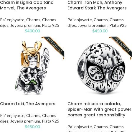
Charm insignia Capitana
Charm Iron Man, Anthony
Marvel, The Avengers
Edward Stark The Avengers
Pa´ enjoyarte
,
Charms
,
Charms
Pa´ enjoyarte
,
Charms
,
Charms
dijes
,
Joyería premium
,
Plata 925
dijes
,
Joyería premium
,
Plata 925
$
400.00
$
450.00
Charm Loki, The Avengers
Charm máscara calada,
Spider-Man With great power
comes great responsibility
Pa´ enjoyarte
,
Charms
,
Charms
dijes
,
Joyería premium
,
Plata 925
$
450.00
Pa´ enjoyarte
,
Charms
,
Charms