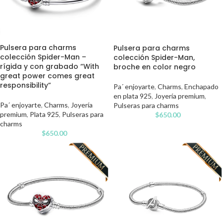
Pulsera para charms
Pulsera para charms
colección Spider-Man –
colección Spider-Man,
rígida y con grabado “With
broche en color negro
great power comes great
responsibility”
Pa´ enjoyarte
,
Charms
,
Enchapado
en plata 925
,
Joyería premium
,
Pa´ enjoyarte
,
Charms
,
Joyería
Pulseras para charms
premium
,
Plata 925
,
Pulseras para
$
650.00
charms
$
650.00