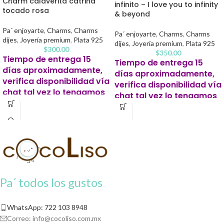
Charm calaverita catrina
infinito – I love you to infinity
tocado rosa
& beyond
Pa´ enjoyarte
,
Charms
,
Charms
Pa´ enjoyarte
,
Charms
,
Charms
dijes
,
Joyería premium
,
Plata 925
dijes
,
Joyería premium
,
Plata 925
$
300.00
$
350.00
Tiempo de entrega 15
Tiempo de entrega 15
días aproximadamente,
días aproximadamente,
verifica disponibilidad vía
verifica disponibilidad vía
chat tal vez lo tengamos
chat tal vez lo tengamos
listo antes.
listo antes.
Este producto para pago
Este producto para pago
contra entrega se solicitará un 20%
contra entrega se solicitará un 20%
de apartado para iniciar tu pedido.
de apartado para iniciar tu pedido.
Pa´ todos los gustos
WhatsApp: 722 103 8948
Correo:
info@cocoliso.com.mx