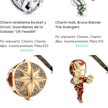
Charm emblema Rocket y
Charm Hulk, Bruce Banner
Groot, Guardianes de la
The Avengers
Galaxia “Oh Yeaahh”
Pa´ enjoyarte
,
Charms
,
Charms
Pa´ enjoyarte
,
Charms
,
Charms
dijes
,
Joyería premium
,
Plata 925
dijes
,
Joyería premium
,
Plata 925
$
450.00
$
450.00