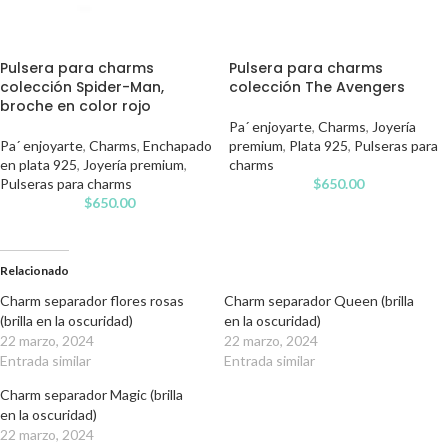
Pulsera para charms
Pulsera para charms
colección Spider-Man,
colección The Avengers
broche en color rojo
Pa´ enjoyarte
,
Charms
,
Joyería
Pa´ enjoyarte
,
Charms
,
Enchapado
premium
,
Plata 925
,
Pulseras para
en plata 925
,
Joyería premium
,
charms
Pulseras para charms
$
650.00
$
650.00
Relacionado
Charm separador flores rosas
Charm separador Queen (brilla
(brilla en la oscuridad)
en la oscuridad)
22 marzo, 2024
22 marzo, 2024
Entrada similar
Entrada similar
Charm separador Magic (brilla
en la oscuridad)
22 marzo, 2024