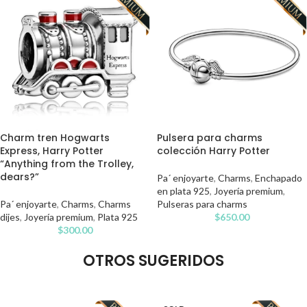
Charm tren Hogwarts
Pulsera para charms
Express, Harry Potter
colección Harry Potter
“Anything from the Trolley,
dears?”
Pa´ enjoyarte
,
Charms
,
Enchapado
en plata 925
,
Joyería premium
,
Pa´ enjoyarte
,
Charms
,
Charms
Pulseras para charms
dijes
,
Joyería premium
,
Plata 925
$
650.00
$
300.00
OTROS SUGERIDOS