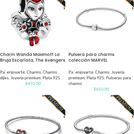
Charm Wanda Maximoff La
Pulsera para charms
Bruja Escarlata, The Avengers
colección MARVEL
Pa´ enjoyarte
,
Charms
,
Charms
Pa´ enjoyarte
,
Charms
,
Joyería
dijes
,
Joyería premium
,
Plata 925
premium
,
Plata 925
,
Pulseras para
$
450.00
charms
$
650.00