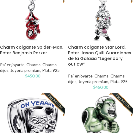
Charm colgante Spider-Man,
Charm colgante Star Lord,
Peter Benjamin Parker
Peter Jason Quill Guardianes
de la Galaxia “Legendary
outlaw”
Pa´ enjoyarte
,
Charms
,
Charms
dijes
,
Joyería premium
,
Plata 925
$
450.00
Pa´ enjoyarte
,
Charms
,
Charms
dijes
,
Joyería premium
,
Plata 925
$
450.00