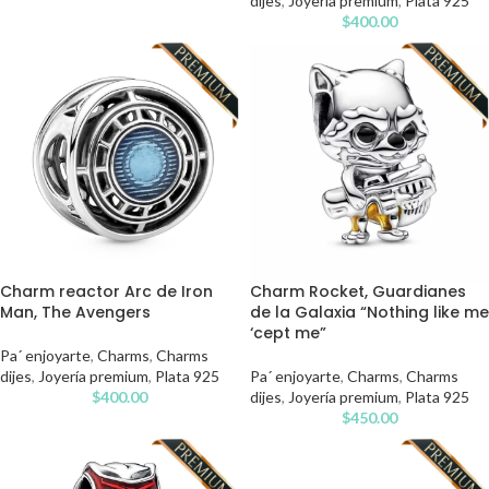
dijes
,
Joyería premium
,
Plata 925
$
400.00
Charm reactor Arc de Iron
Charm Rocket, Guardianes
Man, The Avengers
de la Galaxia “Nothing like me
‘cept me”
Pa´ enjoyarte
,
Charms
,
Charms
dijes
,
Joyería premium
,
Plata 925
Pa´ enjoyarte
,
Charms
,
Charms
$
400.00
dijes
,
Joyería premium
,
Plata 925
$
450.00