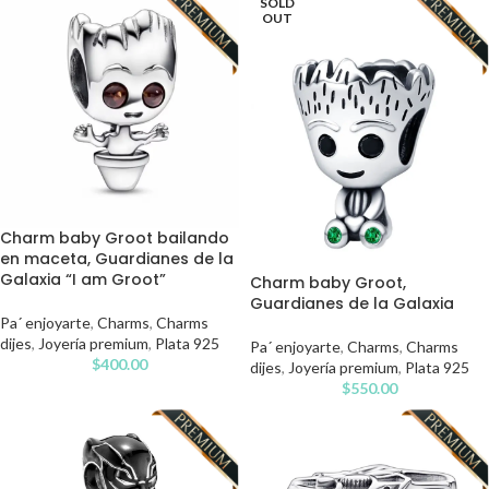
SOLD
OUT
Charm baby Groot bailando
en maceta, Guardianes de la
Galaxia “I am Groot”
Charm baby Groot,
Guardianes de la Galaxia
Pa´ enjoyarte
,
Charms
,
Charms
dijes
,
Joyería premium
,
Plata 925
Pa´ enjoyarte
,
Charms
,
Charms
$
400.00
dijes
,
Joyería premium
,
Plata 925
$
550.00