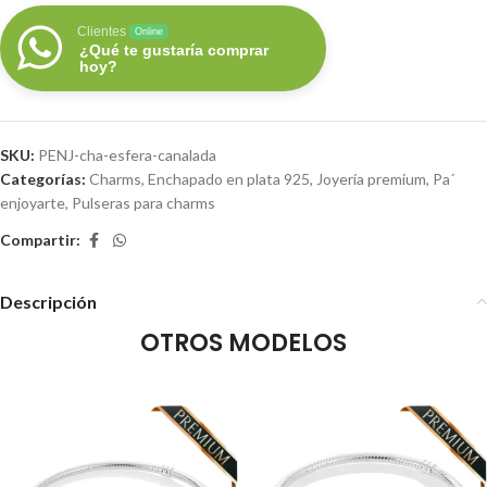
Clientes
Online
¿Qué te gustaría comprar
hoy?
SKU:
PENJ-cha-esfera-canalada
Categorías:
Charms
,
Enchapado en plata 925
,
Joyería premium
,
Pa´
enjoyarte
,
Pulseras para charms
Compartir:
Descripción
OTROS MODELOS