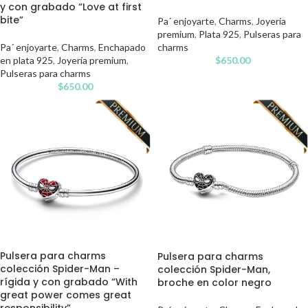
y con grabado “Love at first
bite”
Pa´ enjoyarte
,
Charms
,
Joyería
premium
,
Plata 925
,
Pulseras para
Pa´ enjoyarte
,
Charms
,
Enchapado
charms
en plata 925
,
Joyería premium
,
$
650.00
Pulseras para charms
$
650.00
Pulsera para charms
Pulsera para charms
colección Spider-Man –
colección Spider-Man,
rígida y con grabado “With
broche en color negro
great power comes great
responsibility”