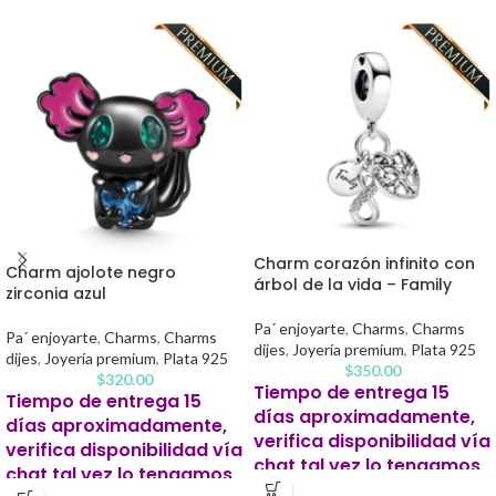
Charm corazón infinito con
Charm ajolote negro
árbol de la vida – Family
zirconia azul
Pa´ enjoyarte
,
Charms
,
Charms
Pa´ enjoyarte
,
Charms
,
Charms
dijes
,
Joyería premium
,
Plata 925
dijes
,
Joyería premium
,
Plata 925
$
350.00
$
320.00
Tiempo de entrega 15
Tiempo de entrega 15
días aproximadamente,
días aproximadamente,
verifica disponibilidad vía
verifica disponibilidad vía
chat tal vez lo tengamos
chat tal vez lo tengamos
listo antes.