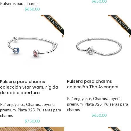
$
650.00
Pulseras para charms
$
650.00
Pulsera para charms
Pulsera para charms
colección The Avengers
colección Star Wars, rígida
de doble apertura
Pa´ enjoyarte
,
Charms
,
Joyería
premium
,
Plata 925
,
Pulseras para
Pa´ enjoyarte
,
Charms
,
Joyería
charms
premium
,
Plata 925
,
Pulseras para
$
650.00
charms
$
750.00