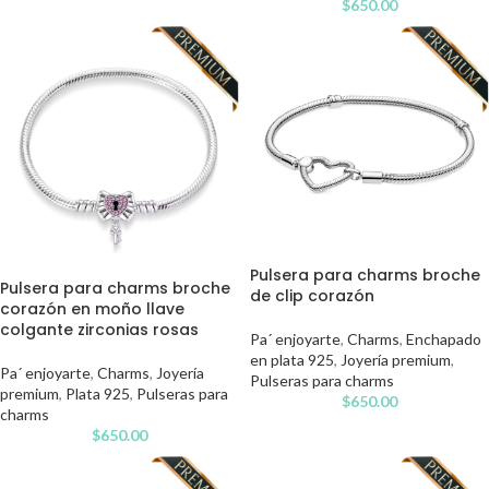
$
650.00
Pulsera para charms broche
Pulsera para charms broche
de clip corazón
corazón en moño llave
colgante zirconias rosas
Pa´ enjoyarte
,
Charms
,
Enchapado
en plata 925
,
Joyería premium
,
Pa´ enjoyarte
,
Charms
,
Joyería
Pulseras para charms
premium
,
Plata 925
,
Pulseras para
$
650.00
charms
$
650.00