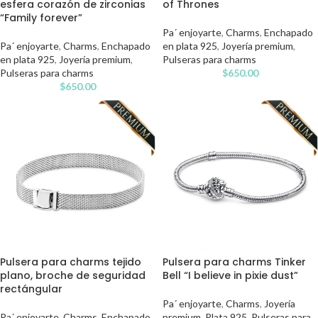
esfera corazón de zirconias
of Thrones
“Family forever”
Pa´ enjoyarte
,
Charms
,
Enchapado
Pa´ enjoyarte
,
Charms
,
Enchapado
en plata 925
,
Joyería premium
,
en plata 925
,
Joyería premium
,
Pulseras para charms
Pulseras para charms
$
650.00
$
650.00
Pulsera para charms tejido
Pulsera para charms Tinker
plano, broche de seguridad
Bell “I believe in pixie dust”
rectángular
Pa´ enjoyarte
,
Charms
,
Joyería
Pa´ enjoyarte
,
Charms
,
Enchapado
premium
,
Plata 925
,
Pulseras para