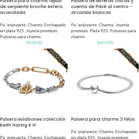
Pulsera para charms tejido
Pulsera de esferas chicas y
de serpiente broche esfera
cuenta de Pavé al centro –
acanalada
zirconias blancas
Pa´ enjoyarte
,
Charms
,
Enchapado
Pa´ enjoyarte
,
Charms
,
Joyería
en plata 925
,
Joyería premium
,
premium
,
Plata 925
,
Pulseras para
Pulseras para charms
charms
$
650.00
$
650.00
Pulsera eslabones colección
Pulsera para charms 3 hilos
Keith Haring K H
Pa´ enjoyarte
,
Charms
,
Enchapado
Pa´ enjoyarte
,
Charms
,
Enchapado
en plata 925
,
Joyería premium
,