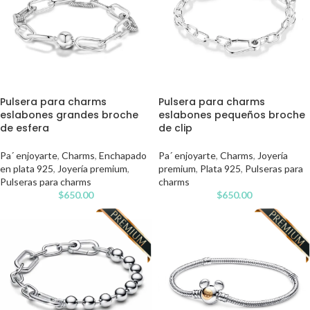
Pulsera para charms
Pulsera para charms
eslabones grandes broche
eslabones pequeños broche
de esfera
de clip
Pa´ enjoyarte
,
Charms
,
Enchapado
Pa´ enjoyarte
,
Charms
,
Joyería
en plata 925
,
Joyería premium
,
premium
,
Plata 925
,
Pulseras para
Pulseras para charms
charms
$
650.00
$
650.00