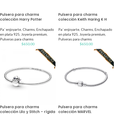
Pulsera para charms
Pulsera para charms
colección Harry Potter
colección Keith Haring K H
Pa´ enjoyarte
,
Charms
,
Enchapado
Pa´ enjoyarte
,
Charms
,
Enchapado
en plata 925
,
Joyería premium
,
en plata 925
,
Joyería premium
,
Pulseras para charms
Pulseras para charms
$
650.00
$
650.00
Pulsera para charms
Pulsera para charms
colección Lilo y Stitch – rígida
colección MARVEL