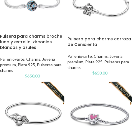
Pulsera para charms broche
Pulsera para charms carroza
luna y estrella, zirconias
de Cenicienta
blancas y azules
Pa´ enjoyarte
,
Charms
,
Joyería
Pa´ enjoyarte
,
Charms
,
Joyería
premium
,
Plata 925
,
Pulseras para
premium
,
Plata 925
,
Pulseras para
charms
charms
$
650.00
$
650.00