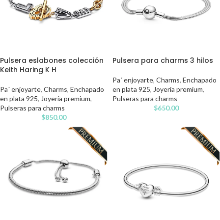
Pulsera eslabones colección
Pulsera para charms 3 hilos
Keith Haring K H
Pa´ enjoyarte
,
Charms
,
Enchapado
Pa´ enjoyarte
,
Charms
,
Enchapado
en plata 925
,
Joyería premium
,
en plata 925
,
Joyería premium
,
Pulseras para charms
Pulseras para charms
$
650.00
$
850.00