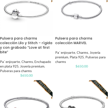
Pulsera para charms
Pulsera para charms
colección Lilo y Stitch – rígida
colección MARVEL
y con grabado “Love at first
bite”
Pa´ enjoyarte
,
Charms
,
Joyería
premium
,
Plata 925
,
Pulseras para
Pa´ enjoyarte
,
Charms
,
Enchapado
charms
en plata 925
,
Joyería premium
,
$
650.00
Pulseras para charms
$
650.00