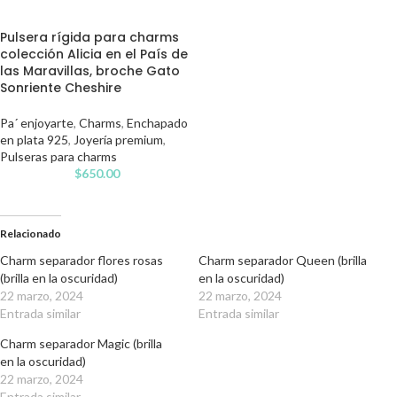
Pulsera rígida para charms
colección Alicia en el País de
las Maravillas, broche Gato
Sonriente Cheshire
Pa´ enjoyarte
,
Charms
,
Enchapado
en plata 925
,
Joyería premium
,
Pulseras para charms
$
650.00
Relacionado
Charm separador flores rosas
Charm separador Queen (brilla
(brilla en la oscuridad)
en la oscuridad)
22 marzo, 2024
22 marzo, 2024
Entrada similar
Entrada similar
Charm separador Magic (brilla
en la oscuridad)
22 marzo, 2024
Entrada similar