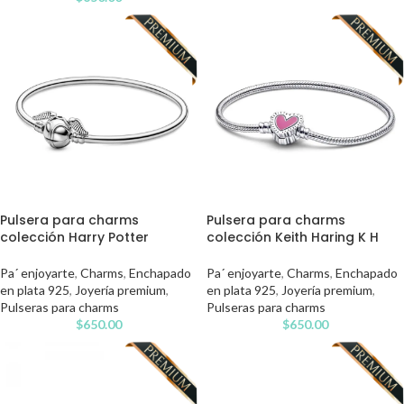
Pulsera para charms
Pulsera para charms
colección Harry Potter
colección Keith Haring K H
Pa´ enjoyarte
,
Charms
,
Enchapado
Pa´ enjoyarte
,
Charms
,
Enchapado
en plata 925
,
Joyería premium
,
en plata 925
,
Joyería premium
,
Pulseras para charms
Pulseras para charms
$
650.00
$
650.00