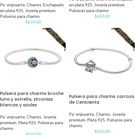
Pa´ enjoyarte
,
Charms
,
Enchapado
en plata 925
,
Joyería premium
,
en plata 925
,
Joyería premium
,
Pulseras para charms
Pulseras para charms
$
650.00
$
650.00
Pulsera para charms broche
Pulsera para charms carroza
luna y estrella, zirconias
de Cenicienta
blancas y azules
Pa´ enjoyarte
,
Charms
,
Joyería
Pa´ enjoyarte
,
Charms
,
Joyería
premium
,
Plata 925
,
Pulseras para
premium
,
Plata 925
,
Pulseras para
charms
charms
$
650.00
$
650.00