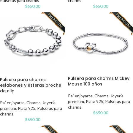
Pulseras para charms
charms
$
650.00
$
650.00
Pulsera para charms Mickey
Pulsera para charms
Mouse 100 años
eslabones y esferas broche
de clip
Pa´ enjoyarte
,
Charms
,
Joyería
premium
,
Plata 925
,
Pulseras para
Pa´ enjoyarte
,
Charms
,
Joyería
charms
premium
,
Plata 925
,
Pulseras para
$
650.00
charms
$
650.00