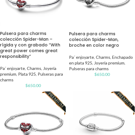
Pulsera para charms
Pulsera para charms
colección Spider-Man –
colección Spider-Man,
rígida y con grabado “With
broche en color negro
great power comes great
responsibility”
Pa´ enjoyarte
,
Charms
,
Enchapado
en plata 925
,
Joyería premium
,
Pa´ enjoyarte
,
Charms
,
Joyería
Pulseras para charms
premium
,
Plata 925
,
Pulseras para
$
650.00
charms
$
650.00