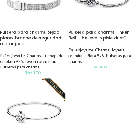
Pulsera para charms tejido
Pulsera para charms Tinker
plano, broche de seguridad
Bell “I believe in pixie dust”
rectángular
Pa´ enjoyarte
,
Charms
,
Joyería
Pa´ enjoyarte
,
Charms
,
Enchapado
premium
,
Plata 925
,
Pulseras para
en plata 925
,
Joyería premium
,
charms
Pulseras para charms
$
650.00
$
650.00