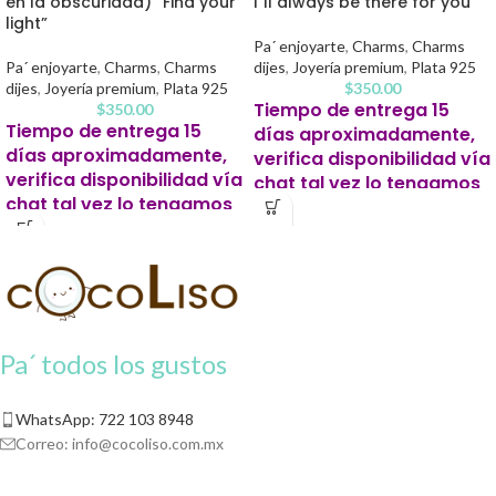
en la obscuridad) “Find your
I´ll always be there for you
light”
Pa´ enjoyarte
,
Charms
,
Charms
Pa´ enjoyarte
,
Charms
,
Charms
dijes
,
Joyería premium
,
Plata 925
dijes
,
Joyería premium
,
Plata 925
$
350.00
Tiempo de entrega 15
$
350.00
Tiempo de entrega 15
días aproximadamente,
días aproximadamente,
verifica disponibilidad vía
verifica disponibilidad vía
chat tal vez lo tengamos
chat tal vez lo tengamos
listo antes.
listo antes.
Este producto para pago
Este producto para pago
contra entrega se solicitará un 20%
contra entrega se solicitará un 20%
de apartado para iniciar tu pedido.
de apartado para iniciar tu pedido.
Pa´ todos los gustos
WhatsApp: 722 103 8948
Correo:
info@cocoliso.com.mx