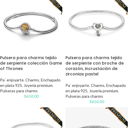
Pulsera para charms tejido
Pulsera para charms tejido
de serpiente colección Game
de serpiente con broche de
of Thrones
corazón, incrustación de
zirconias pastel
Pa´ enjoyarte
,
Charms
,
Enchapado
en plata 925
,
Joyería premium
,
Pa´ enjoyarte
,
Charms
,
Enchapado
Pulseras para charms
en plata 925
,
Joyería premium
,
$
650.00
Pulseras para charms
$
650.00