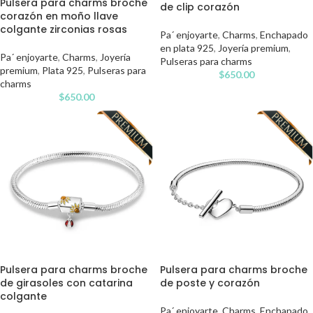
Pulsera para charms broche
de clip corazón
corazón en moño llave
colgante zirconias rosas
Pa´ enjoyarte
,
Charms
,
Enchapado
en plata 925
,
Joyería premium
,
Pa´ enjoyarte
,
Charms
,
Joyería
Pulseras para charms
premium
,
Plata 925
,
Pulseras para
$
650.00
charms
$
650.00
Pulsera para charms broche
Pulsera para charms broche
de girasoles con catarina
de poste y corazón
colgante
Pa´ enjoyarte
,
Charms
,
Enchapado