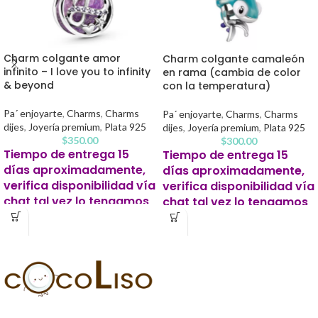
Charm colgante amor
Charm colgante camaleón
infinito – I love you to infinity
en rama (cambia de color
& beyond
con la temperatura)
Pa´ enjoyarte
,
Charms
,
Charms
Pa´ enjoyarte
,
Charms
,
Charms
dijes
,
Joyería premium
,
Plata 925
dijes
,
Joyería premium
,
Plata 925
$
350.00
$
300.00
Tiempo de entrega 15
Tiempo de entrega 15
días aproximadamente,
días aproximadamente,
verifica disponibilidad vía
verifica disponibilidad vía
chat tal vez lo tengamos
chat tal vez lo tengamos
listo antes.
listo antes.
Este producto para pago
Este producto para pago
contra entrega se solicitará un 20%
contra entrega se solicitará un 20%
de apartado para iniciar tu pedido.
de apartado para iniciar tu pedido.