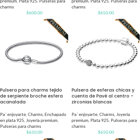
premium
,
Plata 925
,
Pulseras para
premium
,
Plata 925
,
Pulseras para
charms
charms
$
600.00
$
650.00
Pulsera para charms tejido
Pulsera de esferas chicas y
de serpiente broche esfera
cuenta de Pavé al centro –
acanalada
zirconias blancas
Pa´ enjoyarte
,
Charms
,
Enchapado
Pa´ enjoyarte
,
Charms
,
Joyería
en plata 925
,
Joyería premium
,
premium
,
Plata 925
,
Pulseras para
Pulseras para charms
charms
$
650.00
$
650.00