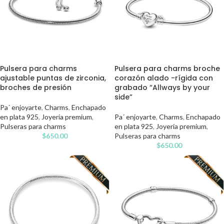
Pulsera para charms
Pulsera para charms broche
ajustable puntas de zirconia,
corazón alado -rígida con
broches de presión
grabado “Allways by your
side”
Pa´ enjoyarte
,
Charms
,
Enchapado
en plata 925
,
Joyería premium
,
Pa´ enjoyarte
,
Charms
,
Enchapado
Pulseras para charms
en plata 925
,
Joyería premium
,
$
650.00
Pulseras para charms
$
650.00