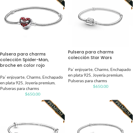
Pulsera para charms
Pulsera para charms
colección Star Wars
colección Spider-Man,
broche en color rojo
Pa´ enjoyarte
,
Charms
,
Enchapado
en plata 925
,
Joyería premium
,
Pa´ enjoyarte
,
Charms
,
Enchapado
Pulseras para charms
en plata 925
,
Joyería premium
,
$
650.00
Pulseras para charms
$
650.00