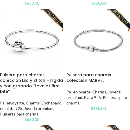
$
650.00
$
650.00
Pulsera para charms
Pulsera para charms
colección Lilo y Stitch – rígida
colección MARVEL
y con grabado “Love at first
bite”
Pa´ enjoyarte
,
Charms
,
Joyería
premium
,
Plata 925
,
Pulseras para
Pa´ enjoyarte
,
Charms
,
Enchapado
charms
en plata 925
,
Joyería premium
,
$
650.00
Pulseras para charms
$
650.00