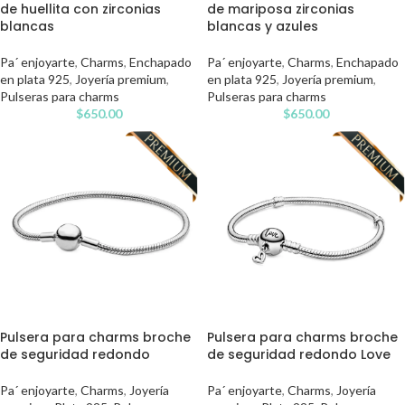
de huellita con zirconias
de mariposa zirconias
blancas
blancas y azules
Pa´ enjoyarte
,
Charms
,
Enchapado
Pa´ enjoyarte
,
Charms
,
Enchapado
en plata 925
,
Joyería premium
,
en plata 925
,
Joyería premium
,
Pulseras para charms
Pulseras para charms
$
650.00
$
650.00
Pulsera para charms broche
Pulsera para charms broche
de seguridad redondo
de seguridad redondo Love
Pa´ enjoyarte
,
Charms
,
Joyería
Pa´ enjoyarte
,
Charms
,
Joyería