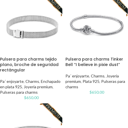
Pulsera para charms tejido
Pulsera para charms Tinker
plano, broche de seguridad
Bell “I believe in pixie dust”
rectángular
Pa´ enjoyarte
,
Charms
,
Joyería
Pa´ enjoyarte
,
Charms
,
Enchapado
premium
,
Plata 925
,
Pulseras para
en plata 925
,
Joyería premium
,
charms
Pulseras para charms
$
650.00
$
650.00