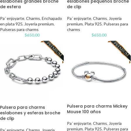
eslabones grandes broche
eslabones pequeños broche
de esfera
de clip
Pa´ enjoyarte
,
Charms
,
Enchapado
Pa´ enjoyarte
,
Charms
,
Joyería
en plata 925
,
Joyería premium
,
premium
,
Plata 925
,
Pulseras para
Pulseras para charms
charms
$
650.00
$
650.00
Pulsera para charms Mickey
Pulsera para charms
Mouse 100 años
eslabones y esferas broche
de clip
Pa´ enjoyarte
,
Charms
,
Joyería
premium
,
Plata 925
,
Pulseras para
Pa´ enjoyarte
,
Charms
,
Joyería