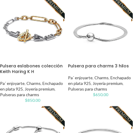
Pulsera eslabones colección
Pulsera para charms 3 hilos
Keith Haring K H
Pa´ enjoyarte
,
Charms
,
Enchapado
Pa´ enjoyarte
,
Charms
,
Enchapado
en plata 925
,
Joyería premium
,
en plata 925
,
Joyería premium
,
Pulseras para charms
Pulseras para charms
$
650.00
$
850.00