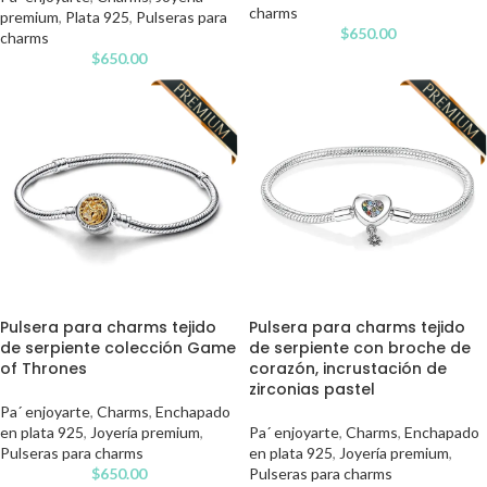
charms
premium
,
Plata 925
,
Pulseras para
$
650.00
charms
$
650.00
Pulsera para charms tejido
Pulsera para charms tejido
de serpiente colección Game
de serpiente con broche de
of Thrones
corazón, incrustación de
zirconias pastel
Pa´ enjoyarte
,
Charms
,
Enchapado
en plata 925
,
Joyería premium
,
Pa´ enjoyarte
,
Charms
,
Enchapado
Pulseras para charms
en plata 925
,
Joyería premium
,
$
650.00
Pulseras para charms