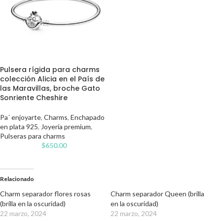
Pulsera rígida para charms
colección Alicia en el País de
las Maravillas, broche Gato
Sonriente Cheshire
Pa´ enjoyarte
,
Charms
,
Enchapado
en plata 925
,
Joyería premium
,
Pulseras para charms
$
650.00
Relacionado
Charm separador flores rosas
Charm separador Queen (brilla
(brilla en la oscuridad)
en la oscuridad)
22 marzo, 2024
22 marzo, 2024