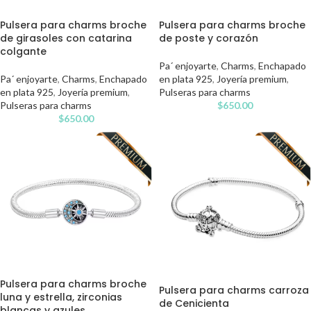
Pulsera para charms broche
Pulsera para charms broche
de girasoles con catarina
de poste y corazón
colgante
Pa´ enjoyarte
,
Charms
,
Enchapado
Pa´ enjoyarte
,
Charms
,
Enchapado
en plata 925
,
Joyería premium
,
en plata 925
,
Joyería premium
,
Pulseras para charms
Pulseras para charms
$
650.00
$
650.00
Pulsera para charms broche
Pulsera para charms carroza
luna y estrella, zirconias
de Cenicienta
blancas y azules