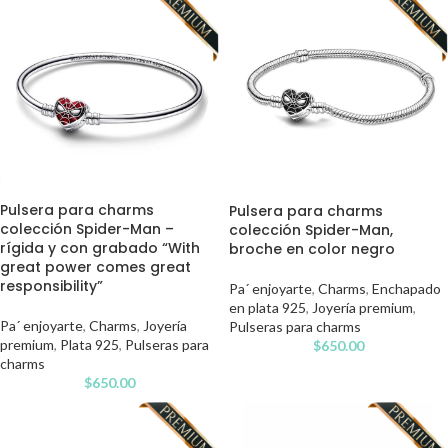
Pulsera para charms
Pulsera para charms
colección Spider-Man –
colección Spider-Man,
rígida y con grabado “With
broche en color negro
great power comes great
responsibility”
Pa´ enjoyarte
,
Charms
,
Enchapado
en plata 925
,
Joyería premium
,
Pa´ enjoyarte
,
Charms
,
Joyería
Pulseras para charms
premium
,
Plata 925
,
Pulseras para
$
650.00
charms
$
650.00