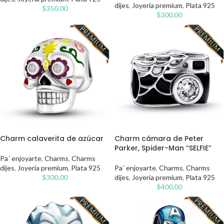
dijes
,
Joyería premium
,
Plata 925
$
350.00
$
300.00
Charm cámara de Peter
Charm calaverita de azúcar
Parker, Spider-Man “SELFIE”
Pa´ enjoyarte
,
Charms
,
Charms
Pa´ enjoyarte
,
Charms
,
Charms
dijes
,
Joyería premium
,
Plata 925
dijes
,
Joyería premium
,
Plata 925
$
300.00
$
400.00