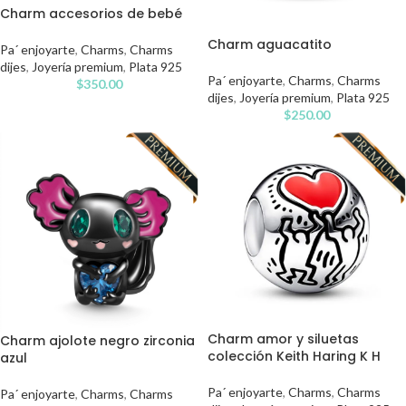
Charm accesorios de bebé
Charm aguacatito
Pa´ enjoyarte
,
Charms
,
Charms
dijes
,
Joyería premium
,
Plata 925
Pa´ enjoyarte
,
Charms
,
Charms
$
350.00
dijes
,
Joyería premium
,
Plata 925
$
250.00
Charm amor y siluetas
Charm ajolote negro zirconia
colección Keith Haring K H
azul
Pa´ enjoyarte
,
Charms
,
Charms
Pa´ enjoyarte
,
Charms
,
Charms