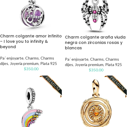
Charm colgante amor infinito
Charm colgante araña viuda
– I love you to infinity &
negra con zirconias rosas y
beyond
blancas
Pa´ enjoyarte
,
Charms
,
Charms
Pa´ enjoyarte
,
Charms
,
Charms
dijes
,
Joyería premium
,
Plata 925
dijes
,
Joyería premium
,
Plata 925
$
350.00
$
350.00