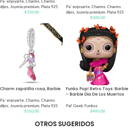
Pa´ enjoyarte
,
Charms
,
Charms
dijes
,
Joyería premium
,
Plata 925
Pa´ enjoyarte
,
Charms
,
Charms
$
350.00
dijes
,
Joyería premium
,
Plata 925
$
300.00
Charm zapatilla rosa, Barbie
Funko Pop! Retro Toys: Barbie
– Barbie Dia De Los Muertos
Pa´ enjoyarte
,
Charms
,
Charms
dijes
,
Joyería premium
,
Plata 925
Pal' Geek
,
Funkos
$
350.00
$
490.00
OTROS SUGERIDOS