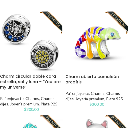
Charm circular doble cara
Charm abierto camaleón
estrella, sol y luna – “You are
arcoíris
my universe”
Pa´ enjoyarte
,
Charms
,
Charms
Pa´ enjoyarte
,
Charms
,
Charms
dijes
,
Joyería premium
,
Plata 925
dijes
,
Joyería premium
,
Plata 925
$
300.00
$
300.00