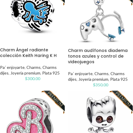
Charm Ángel radiante
Charm audífonos diadema
colección Keith Haring K H
tonos azules y control de
videojuegos
Pa´ enjoyarte
,
Charms
,
Charms
dijes
,
Joyería premium
,
Plata 925
Pa´ enjoyarte
,
Charms
,
Charms
$
300.00
dijes
,
Joyería premium
,
Plata 925
$
350.00