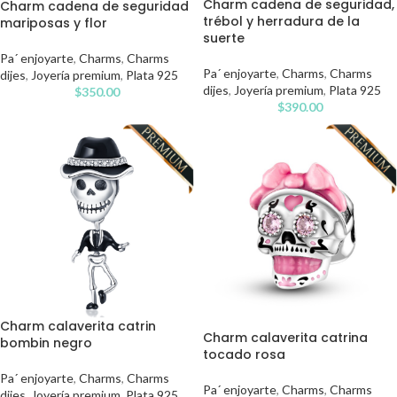
Charm cadena de seguridad,
Charm cadena de seguridad
trébol y herradura de la
mariposas y flor
suerte
Pa´ enjoyarte
,
Charms
,
Charms
Pa´ enjoyarte
,
Charms
,
Charms
dijes
,
Joyería premium
,
Plata 925
dijes
,
Joyería premium
,
Plata 925
$
350.00
$
390.00
Charm calaverita catrin
Charm calaverita catrina
bombin negro
tocado rosa
Pa´ enjoyarte
,
Charms
,
Charms
Pa´ enjoyarte
,
Charms
,
Charms
dijes
,
Joyería premium
,
Plata 925