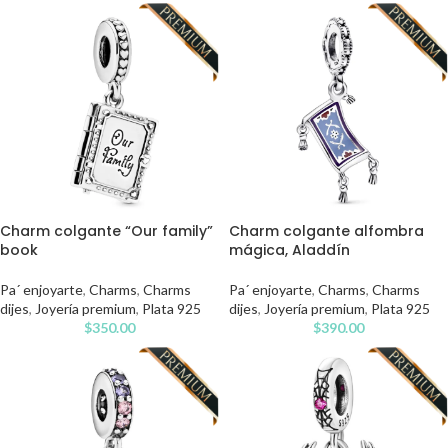
Charm colgante “Our family”
Charm colgante alfombra
book
mágica, Aladdín
Pa´ enjoyarte
,
Charms
,
Charms
Pa´ enjoyarte
,
Charms
,
Charms
dijes
,
Joyería premium
,
Plata 925
dijes
,
Joyería premium
,
Plata 925
$
350.00
$
390.00