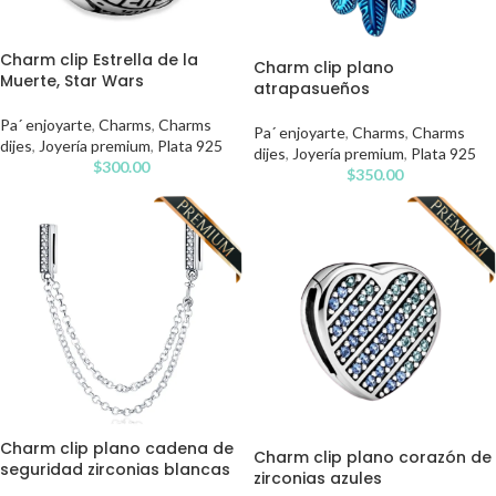
Charm clip Estrella de la
Charm clip plano
Muerte, Star Wars
atrapasueños
Pa´ enjoyarte
,
Charms
,
Charms
Pa´ enjoyarte
,
Charms
,
Charms
dijes
,
Joyería premium
,
Plata 925
dijes
,
Joyería premium
,
Plata 925
$
300.00
$
350.00
Charm clip plano cadena de
Charm clip plano corazón de
seguridad zirconias blancas
zirconias azules