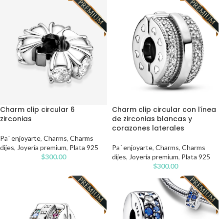
Charm clip circular con línea
Charm clip circular 6
de zirconias blancas y
zirconias
corazones laterales
Pa´ enjoyarte
,
Charms
,
Charms
Pa´ enjoyarte
,
Charms
,
Charms
dijes
,
Joyería premium
,
Plata 925
dijes
,
Joyería premium
,
Plata 925
$
300.00
$
300.00