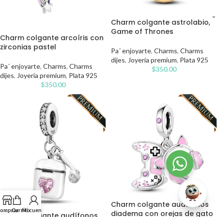
Charm colgante astrolabio,
Game of Thrones
Charm colgante arcoíris con
zirconias pastel
Pa´ enjoyarte
,
Charms
,
Charms
dijes
,
Joyería premium
,
Plata 925
Pa´ enjoyarte
,
Charms
,
Charms
$
350.00
dijes
,
Joyería premium
,
Plata 925
$
350.00
Charm colgante audífonos
omprar
Carrito
Mi cuenta
diadema con orejas de gato
Charm colgante audífonos