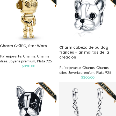
Charm C-3PO, Star Wars
Charm cabeza de buldog
francés – animalitos de la
Pa´ enjoyarte
,
Charms
,
Charms
creación
dijes
,
Joyería premium
,
Plata 925
$
390.00
Pa´ enjoyarte
,
Charms
,
Charms
dijes
,
Joyería premium
,
Plata 925
$
300.00