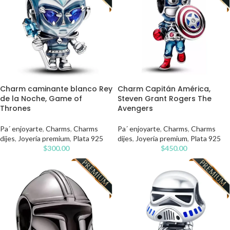
Charm caminante blanco Rey
Charm Capitán América,
de la Noche, Game of
Steven Grant Rogers The
Thrones
Avengers
Pa´ enjoyarte
,
Charms
,
Charms
Pa´ enjoyarte
,
Charms
,
Charms
dijes
,
Joyería premium
,
Plata 925
dijes
,
Joyería premium
,
Plata 925
$
300.00
$
450.00