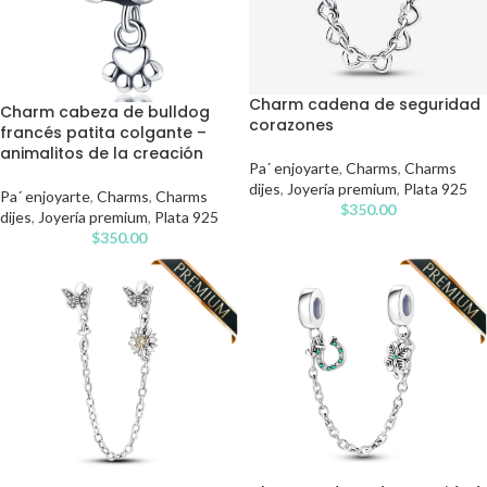
Charm cadena de seguridad
Charm cabeza de bulldog
corazones
francés patita colgante –
animalitos de la creación
Pa´ enjoyarte
,
Charms
,
Charms
dijes
,
Joyería premium
,
Plata 925
Pa´ enjoyarte
,
Charms
,
Charms
$
350.00
dijes
,
Joyería premium
,
Plata 925
$
350.00