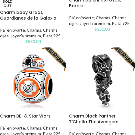
Charm balerinas rosas,
SOLD
Barbie
OUT
Charm baby Groot,
Guardianes de la Galaxia
Pa´ enjoyarte
,
Charms
,
Charms
dijes
,
Joyería premium
,
Plata 925
$
350.00
Pa´ enjoyarte
,
Charms
,
Charms
dijes
,
Joyería premium
,
Plata 925
$
550.00
Charm BB-8, Star Wars
Charm Black Panther,
T’Challa The Avengers
Pa´ enjoyarte
,
Charms
,
Charms
dijes
,
Joyería premium
,
Plata 925
Pa´ enjoyarte
,
Charms
,
Charms