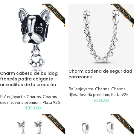
Charm cadena de seguridad
Charm cabeza de bulldog
corazones
francés patita colgante –
animalitos de la creación
Pa´ enjoyarte
,
Charms
,
Charms
dijes
,
Joyería premium
,
Plata 925
Pa´ enjoyarte
,
Charms
,
Charms
$
350.00
dijes
,
Joyería premium
,
Plata 925
$
350.00