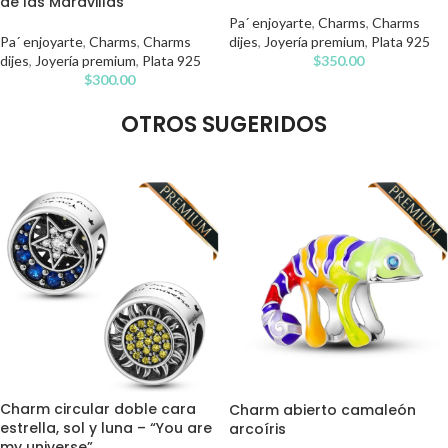
de las Maravillas
Pa´ enjoyarte
,
Charms
,
Charms
Pa´ enjoyarte
,
Charms
,
Charms
dijes
,
Joyería premium
,
Plata 925
dijes
,
Joyería premium
,
Plata 925
$
350.00
$
300.00
OTROS SUGERIDOS
Charm circular doble cara
Charm abierto camaleón
estrella, sol y luna – “You are
arcoíris
my universe”