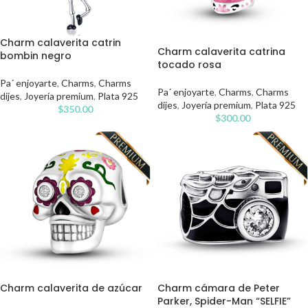
Charm calaverita catrin
Charm calaverita catrina
bombin negro
tocado rosa
Pa´ enjoyarte
,
Charms
,
Charms
Pa´ enjoyarte
,
Charms
,
Charms
dijes
,
Joyería premium
,
Plata 925
dijes
,
Joyería premium
,
Plata 925
$
350.00
$
300.00
Charm cámara de Peter
Charm calaverita de azúcar
Parker, Spider-Man “SELFIE”