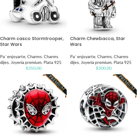
Charm casco Stormtrooper,
Charm Chewbacca, Star
Star Wars
Wars
Pa´ enjoyarte
,
Charms
,
Charms
Pa´ enjoyarte
,
Charms
,
Charms
dijes
,
Joyería premium
,
Plata 925
dijes
,
Joyería premium
,
Plata 925
$
350.00
$
300.00