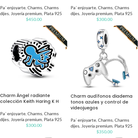
Pa´ enjoyarte
,
Charms
,
Charms
Pa´ enjoyarte
,
Charms
,
Charms
dijes
,
Joyería premium
,
Plata 925
dijes
,
Joyería premium
,
Plata 925
$
450.00
$
300.00
Charm Ángel radiante
Charm audífonos diadema
colección Keith Haring K H
tonos azules y control de
videojuegos
Pa´ enjoyarte
,
Charms
,
Charms
dijes
,
Joyería premium
,
Plata 925
Pa´ enjoyarte
,
Charms
,
Charms
$
300.00
dijes
,
Joyería premium
,
Plata 925
$
350.00