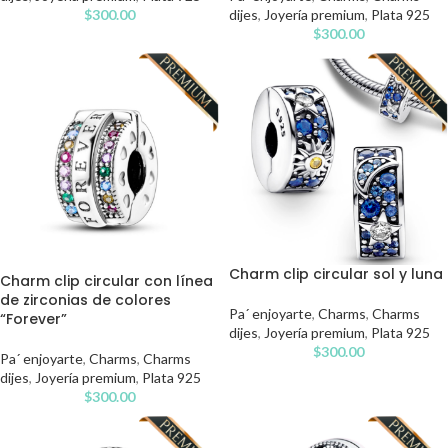
dijes
,
Joyería premium
,
Plata 925
$
300.00
$
300.00
Charm clip circular sol y luna
Charm clip circular con línea
de zirconias de colores
Pa´ enjoyarte
,
Charms
,
Charms
“Forever”
dijes
,
Joyería premium
,
Plata 925
$
300.00
Pa´ enjoyarte
,
Charms
,
Charms
dijes
,
Joyería premium
,
Plata 925
$
300.00