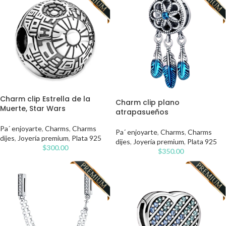
Charm clip Estrella de la
Charm clip plano
Muerte, Star Wars
atrapasueños
Pa´ enjoyarte
,
Charms
,
Charms
Pa´ enjoyarte
,
Charms
,
Charms
dijes
,
Joyería premium
,
Plata 925
dijes
,
Joyería premium
,
Plata 925
$
300.00
$
350.00