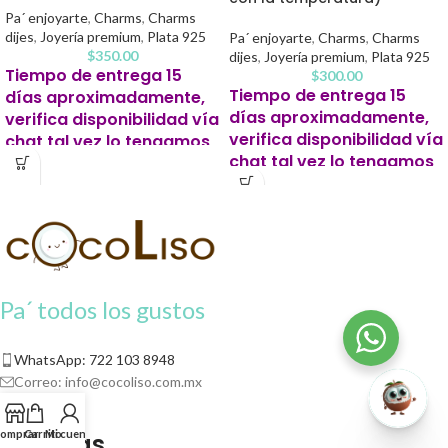
Pa´ enjoyarte
,
Charms
,
Charms
dijes
,
Joyería premium
,
Plata 925
Pa´ enjoyarte
,
Charms
,
Charms
$
350.00
dijes
,
Joyería premium
,
Plata 925
Tiempo de entrega 15
$
300.00
Tiempo de entrega 15
días aproximadamente,
días aproximadamente,
verifica disponibilidad vía
verifica disponibilidad vía
chat tal vez lo tengamos
chat tal vez lo tengamos
listo antes.
listo antes.
Este producto para pago
Este producto para pago
contra entrega se solicitará un 20%
de apartado para iniciar tu pedido.
contra entrega se solicitará un 20%
de apartado para iniciar tu pedido.
Pa´ todos los gustos
WhatsApp: 722 103 8948
Correo:
info@cocoliso.com.mx
omprar
Carrito
Mi cuenta
Políticas