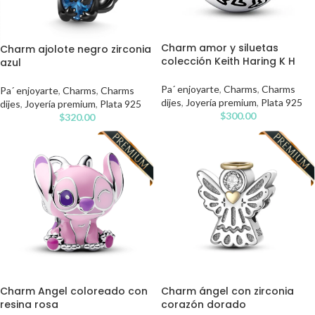
Charm amor y siluetas
Charm ajolote negro zirconia
colección Keith Haring K H
azul
Pa´ enjoyarte
,
Charms
,
Charms
Pa´ enjoyarte
,
Charms
,
Charms
dijes
,
Joyería premium
,
Plata 925
dijes
,
Joyería premium
,
Plata 925
$
300.00
$
320.00
Charm Angel coloreado con
Charm ángel con zirconia
resina rosa
corazón dorado