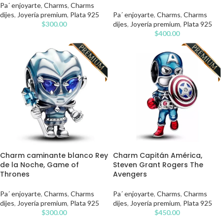
Pa´ enjoyarte
,
Charms
,
Charms
Pa´ enjoyarte
,
Charms
,
Charms
dijes
,
Joyería premium
,
Plata 925
dijes
,
Joyería premium
,
Plata 925
$
300.00
$
400.00
Charm caminante blanco Rey
Charm Capitán América,
de la Noche, Game of
Steven Grant Rogers The
Thrones
Avengers
Pa´ enjoyarte
,
Charms
,
Charms
Pa´ enjoyarte
,
Charms
,
Charms
dijes
,
Joyería premium
,
Plata 925
dijes
,
Joyería premium
,
Plata 925
$
300.00
$
450.00