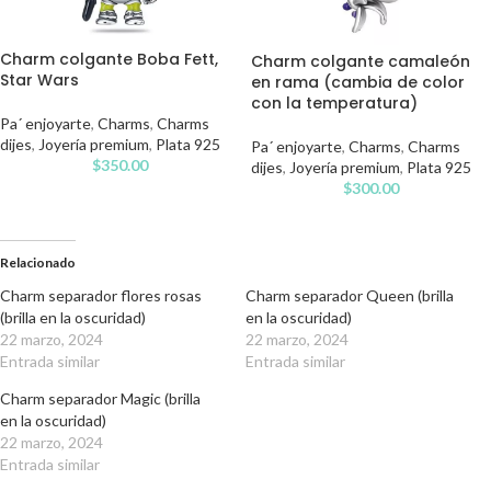
Charm colgante Boba Fett,
Charm colgante camaleón
Star Wars
en rama (cambia de color
con la temperatura)
Pa´ enjoyarte
,
Charms
,
Charms
dijes
,
Joyería premium
,
Plata 925
Pa´ enjoyarte
,
Charms
,
Charms
$
350.00
dijes
,
Joyería premium
,
Plata 925
$
300.00
Relacionado
Charm separador flores rosas
Charm separador Queen (brilla
(brilla en la oscuridad)
en la oscuridad)
22 marzo, 2024
22 marzo, 2024
Entrada similar
Entrada similar
Charm separador Magic (brilla
en la oscuridad)
22 marzo, 2024
Entrada similar