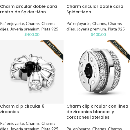
Charm circular doble cara
Charm circular doble cara
rostro de Spider-Man
Spider-Man
Pa´ enjoyarte
,
Charms
,
Charms
Pa´ enjoyarte
,
Charms
,
Charms
dijes
,
Joyería premium
,
Plata 925
dijes
,
Joyería premium
,
Plata 925
$
400.00
$
400.00
Charm clip circular con línea
Charm clip circular 6
de zirconias blancas y
zirconias
corazones laterales
Pa´ enjoyarte
,
Charms
,
Charms
Pa´ enjoyarte
,
Charms
,
Charms
dijes
,
Joyería premium
,
Plata 925