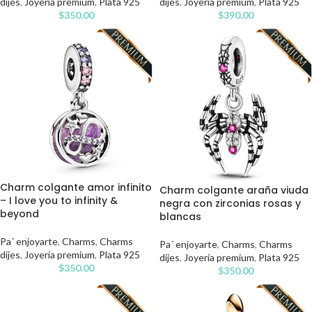
dijes
,
Joyería premium
,
Plata 925
dijes
,
Joyería premium
,
Plata 925
$
350.00
$
390.00
Charm colgante amor infinito
Charm colgante araña viuda
– I love you to infinity &
negra con zirconias rosas y
beyond
blancas
Pa´ enjoyarte
,
Charms
,
Charms
Pa´ enjoyarte
,
Charms
,
Charms
dijes
,
Joyería premium
,
Plata 925
dijes
,
Joyería premium
,
Plata 925
$
350.00
$
350.00