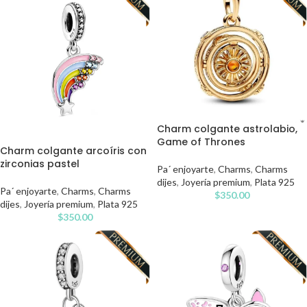
Charm colgante astrolabio,
Game of Thrones
Charm colgante arcoíris con
zirconias pastel
Pa´ enjoyarte
,
Charms
,
Charms
dijes
,
Joyería premium
,
Plata 925
Pa´ enjoyarte
,
Charms
,
Charms
$
350.00
dijes
,
Joyería premium
,
Plata 925
$
350.00