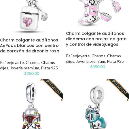
Charm colgante audífonos
diadema con orejas de gato
Charm colgante audífonos
y control de videojuegos
AirPods blancos con centro
de corazón de zirconia rosa
Pa´ enjoyarte
,
Charms
,
Charms
dijes
,
Joyería premium
,
Plata 925
Pa´ enjoyarte
,
Charms
,
Charms
$
350.00
dijes
,
Joyería premium
,
Plata 925
$
350.00