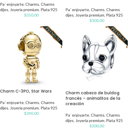
Pa´ enjoyarte
,
Charms
,
Charms
dijes
,
Joyería premium
,
Plata 925
Pa´ enjoyarte
,
Charms
,
Charms
$
350.00
dijes
,
Joyería premium
,
Plata 925
$
300.00
Charm C-3PO, Star Wars
Charm cabeza de buldog
francés – animalitos de la
Pa´ enjoyarte
,
Charms
,
Charms
creación
dijes
,
Joyería premium
,
Plata 925
$
390.00
Pa´ enjoyarte
,
Charms
,
Charms
dijes
,
Joyería premium
,
Plata 925
$
300.00