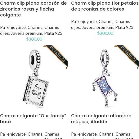
Charm clip plano corazón de
Charm clip plano flor petalos
zirconias rosas y flecha
de zirconias de colores
colgante
Pa´ enjoyarte
,
Charms
,
Charms
Pa´ enjoyarte
,
Charms
,
Charms
dijes
,
Joyería premium
,
Plata 925
dijes
,
Joyería premium
,
Plata 925
$
300.00
$
300.00
Charm colgante “Our family”
Charm colgante alfombra
book
mágica, Aladdín
Pa´ enjoyarte
,
Charms
,
Charms
Pa´ enjoyarte
,
Charms
,
Charms