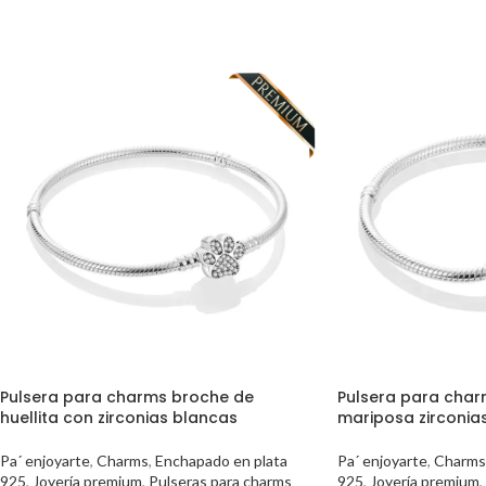
Pulsera para charms broche de
Pulsera para char
huellita con zirconias blancas
mariposa zirconias
Pa´ enjoyarte
,
Charms
,
Enchapado en plata
Pa´ enjoyarte
,
Charms
925
,
Joyería premium
,
Pulseras para charms
925
,
Joyería premium
,