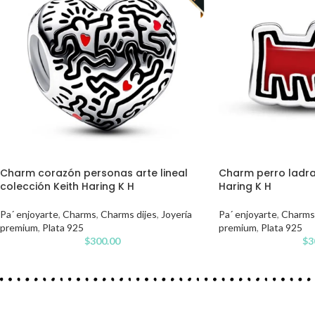
Charm corazón personas arte lineal
Charm perro ladra
colección Keith Haring K H
Haring K H
Pa´ enjoyarte
,
Charms
,
Charms dijes
,
Joyería
Pa´ enjoyarte
,
Charms
premium
,
Plata 925
premium
,
Plata 925
$
300.00
$
3