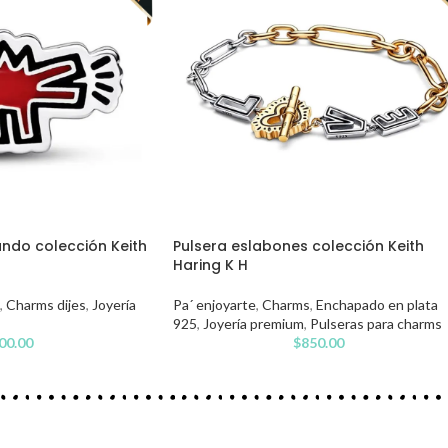
ndo colección Keith
Pulsera eslabones colección Keith
Haring K H
,
Charms dijes
,
Joyería
Pa´ enjoyarte
,
Charms
,
Enchapado en plata
925
,
Joyería premium
,
Pulseras para charms
00.00
$
850.00