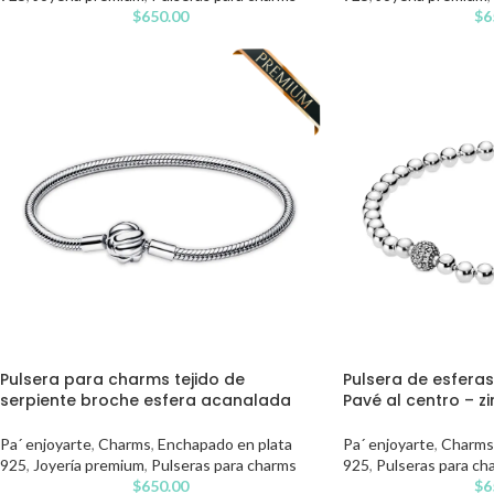
$
650.00
$
6
Pulsera para charms tejido de
Pulsera de esferas
serpiente broche esfera acanalada
Pavé al centro – z
Pa´ enjoyarte
,
Charms
,
Enchapado en plata
Pa´ enjoyarte
,
Charms
925
,
Joyería premium
,
Pulseras para charms
925
,
Pulseras para ch
$
650.00
$
6