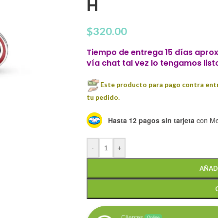
H
$
320.00
Tiempo de entrega 15 días aprox
vía chat tal vez lo tengamos list
Este producto para pago contra entr
tu pedido.
Hasta 12 pagos sin tarjeta
con Me
-
+
AÑAD
Clientes
Online