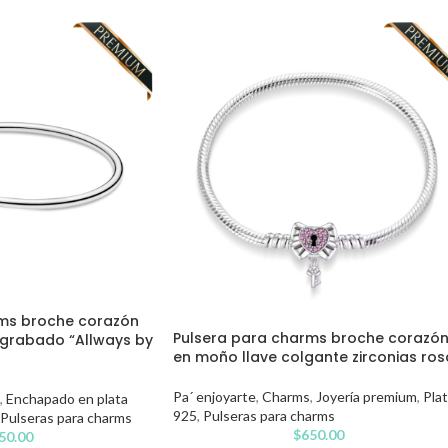
rms broche corazón
Pulsera para charms broche corazó
 grabado “Allways by
en moño llave colgante zirconias ros
Pa´ enjoyarte
,
Charms
,
Joyería premium
,
Pla
,
Enchapado en plata
925
,
Pulseras para charms
Pulseras para charms
$
650.00
50.00