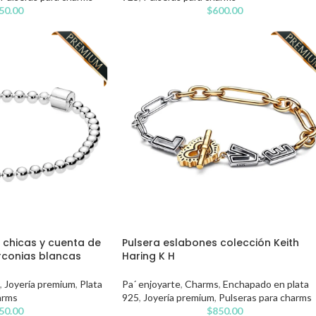
50.00
$
600.00
 chicas y cuenta de
Pulsera eslabones colección Keith
irconias blancas
Haring K H
,
Joyería premium
,
Plata
Pa´ enjoyarte
,
Charms
,
Enchapado en plata
arms
925
,
Joyería premium
,
Pulseras para charms
50.00
$
850.00