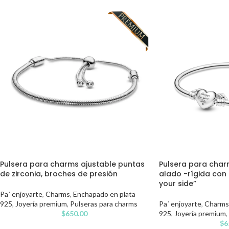
Pulsera para charms ajustable puntas
Pulsera para cha
de zirconia, broches de presión
alado -rígida con
your side”
Pa´ enjoyarte
,
Charms
,
Enchapado en plata
925
,
Joyería premium
,
Pulseras para charms
Pa´ enjoyarte
,
Charms
$
650.00
925
,
Joyería premium
,
$
6