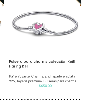
Pulsera para charms colección Keith
Haring K H
Pa´ enjoyarte
,
Charms
,
Enchapado en plata
925
,
Joyería premium
,
Pulseras para charms
$
650.00