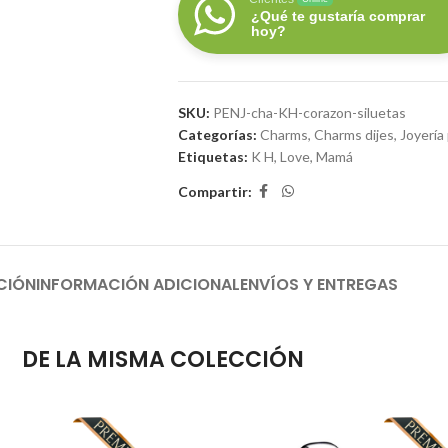
¿Qué te gustaría comprar
hoy?
SKU:
PENJ-cha-KH-corazon-siluetas
Categorías:
Charms
,
Charms dijes
,
Joyería
Etiquetas:
K H
,
Love
,
Mamá
Compartir:
CIÓN
INFORMACIÓN ADICIONAL
ENVÍOS Y ENTREGAS
DE LA MISMA COLECCIÓN