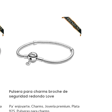
Pulsera para charms broche de
seguridad redondo Love
ta
Pa´ enjoyarte
,
Charms
,
Joyería premium
,
Plata
925
,
Pulseras para charms