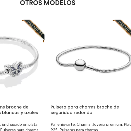
OTROS MODELOS
ms broche de
Pulsera para charms broche de
 blancas y azules
seguridad redondo
,
Enchapado en plata
Pa´ enjoyarte
,
Charms
,
Joyería premium
,
Pla
Pulseras para charms
925
,
Pulseras para charms