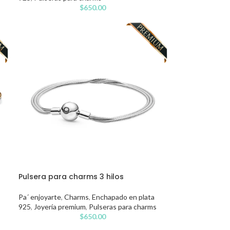
$
650.00
Pulsera para charms 3 hilos
Pa´ enjoyarte
,
Charms
,
Enchapado en plata
925
,
Joyería premium
,
Pulseras para charms
$
650.00