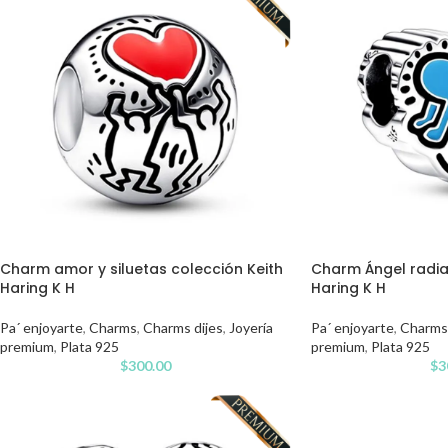
Charm amor y siluetas colección Keith
Charm Ángel radia
Haring K H
Haring K H
Pa´ enjoyarte
,
Charms
,
Charms dijes
,
Joyería
Pa´ enjoyarte
,
Charms
premium
,
Plata 925
premium
,
Plata 925
$
300.00
$
3