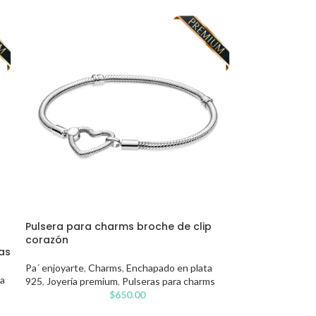
Pulsera para charms broche de clip
n
corazón
as
Pa´ enjoyarte
,
Charms
,
Enchapado en plata
ta
925
,
Joyería premium
,
Pulseras para charms
$
650.00