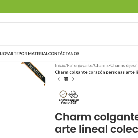
ENJOYARTE
POR MATERIAL
CONTÁCTANOS
Inicio
/
Pa´ enjoyarte
/
Charms
/
Charms dijes
/
Charm colgante corazón personas arte li
Charm colgante
arte lineal cole