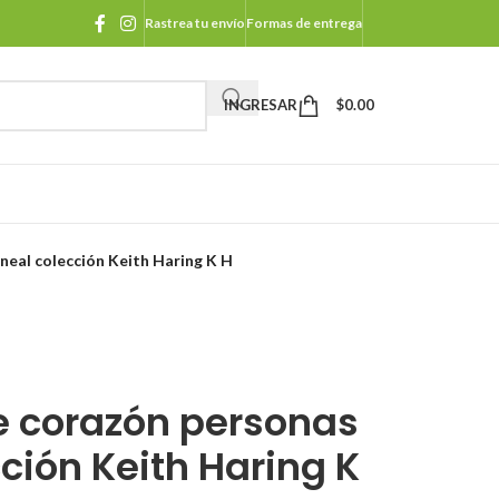
Rastrea tu envío
Formas de entrega
INGRESAR
$
0.00
neal colección Keith Haring K H
 corazón personas
cción Keith Haring K